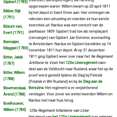
Gijsbert (1783)
opgeroepen waren. Willem kwam op 20 april 1811
Bikker, Rijk
bij het depot in Saint Omer aan. Hier ontvingen de
(1791)
rekruten een uitrusting en voerden ze hun eerste
exercities uit. Nardus was een conscrit van de
Bilzum van,
jaarklasse 1809. Gijsbert trad toe als remplaçant
Evert (1791)
(vervanger) van Gijsbert Jan Domme, woonachtig
Bismaijer,
te Amsterdam. Nardus en Gijsbert bereikten op 14
Maggiel (1783)
november 1811 hun depot. Al op 31 december
9e Regiment
1811 ging Gijsbert weer over naar het
Bitter, Jabik
Artillerie te Voet
. Het
123e Linieregiment
nam
(1787)
deel aan de Veldtocht naar Rusland, waar het op de
Bitter, Willem
proef werd gesteld tijdens de Slag bij Polotsk
(1788)
(Polatsk in Wit-Rusland) en bij de
Slag aan de
Berezina
. Het regiment is er verpletterend
Bloemendaal,
verslagen. Voor zover we weten keerden Willem en
Arend (1788)
Nardus niet naar huis terug.
Boelhouwer,
Willem (1784)
125e Regiment Infanterie van Linie
Het depot van
het 125e Linieregiment
was gelegen