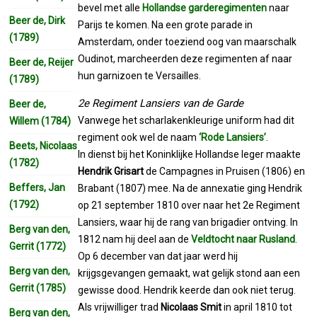
bevel met alle
Hollandse garderegimenten
naar
Beer de, Dirk
Parijs te komen. Na een grote parade in
(1789)
Amsterdam, onder toeziend oog van maarschalk
Oudinot, marcheerden deze regimenten af naar
Beer de, Reijer
hun garnizoen te Versailles.
(1789)
2e Regiment Lansiers van de Garde
Beer de,
Vanwege het scharlakenkleurige uniform had dit
Willem (1784)
regiment ook wel de naam
‘Rode Lansiers’
.
Beets, Nicolaas
In dienst bij het Koninklijke Hollandse leger maakte
(1782)
Hendrik Grisart
de Campagnes in Pruisen (1806) en
Beffers, Jan
Brabant (1807) mee. Na de annexatie ging Hendrik
(1792)
op 21 september 1810 over naar het 2e Regiment
Lansiers, waar hij de rang van brigadier ontving. In
Berg van den,
1812 nam hij deel aan de
Veldtocht naar Rusland
.
Gerrit (1772)
Op 6 december van dat jaar werd hij
Berg van den,
krijgsgevangen gemaakt, wat gelijk stond aan een
Gerrit (1785)
gewisse dood. Hendrik keerde dan ook niet terug.
Als vrijwilliger trad
Nicolaas Smit
in april 1810 tot
Berg van den,