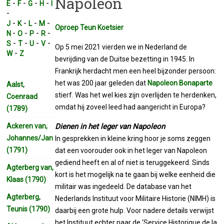
Napoleon
-
-
-
-
E
F
G
H
I
-
-
-
-
-
J
K
L
M
Oproep Teun Koetsier
-
-
-
-
N
O
P
R
-
-
-
-
S
T
U
V
Op 5 mei 2021 vierden we in Nederland de
-
W
Z
bevrijding van de Duitse bezetting in 1945. In
Frankrijk herdacht men een heel bijzonder persoon:
het was 200 jaar geleden dat
Napoleon Bonaparte
Aalst,
stierf. Was het wel kies zijn overlijden te herdenken,
Coenraad
omdat hij zoveel leed had aangericht in Europa?
(1789)
Ackeren van,
Dienen in het leger van Napoleon
Johannes/Jan
In gesprekken in kleine kring hoor je soms zeggen
(1791)
dat een voorouder ook in het leger van Napoleon
gediend heeft en al of niet is teruggekeerd. Sinds
Agterberg van,
kort is het mogelijk na te gaan bij welke eenheid die
Klaas (1790)
militair was ingedeeld. De database van het
Agterberg,
Nederlands Instituut voor Militaire Historie (NIMH) is
Teunis (1790)
daarbij een grote hulp. Voor nadere details verwijst
het Instituut echter naar de ‘Service Historique de la