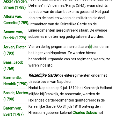
Akker van den,
Défense’ in Vincennes/Parijs (SHD), waar slechts
Simon (1788)
een deel van de stamboeken is gescand. Het gaat
Altona van,
dan om de boeken waarin de militairen die deel
Cornelis (1789)
uitmaakten van de Keizerlijke Garde en de
Linieregimenten geregistreerd staan. De overige
Ansem van,
subseries moeten nog gedigitaliseerd worden.
Fredrik (1779)
Vier en dertig jongemannen uit Laren
[i]
dienden in
As van, Pieter
het leger van Napoleon. Ze worden hierna
(1793)
behandeld uitgaande van het regiment, waarbij ze
Baas, Jacob
waren ingelijfd.
(1769)
Keizerlijke Garde:
de eliteregimenten onder het
Barmentlo,
directe bevel van Napoleon.
Hendrik (1790)
Nadat Napoleon op 9 juli 1810 het Koninkrijk Holland
Bas de, Marten
inlijfde bij Frankrijk, de annexatie, werden de
(1790)
Hollandse garderegimenten geïntegreerd in de
Keizerlijke Garde. Op 31 juli 1810 ontving de in
Batem van,
Hilversum geboren kolonel
Charles Dubois
het
Evert (1787)