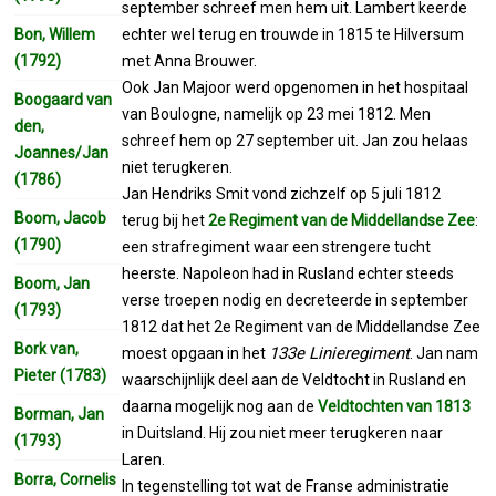
september schreef men hem uit. Lambert keerde
Bon, Willem
echter wel terug en trouwde in 1815 te Hilversum
(1792)
met Anna Brouwer.
Ook Jan Majoor werd opgenomen in het hospitaal
Boogaard van
van Boulogne, namelijk op 23 mei 1812. Men
den,
schreef hem op 27 september uit. Jan zou helaas
Joannes/Jan
niet terugkeren.
(1786)
Jan Hendriks Smit vond zichzelf op 5 juli 1812
Boom, Jacob
terug bij het
2e Regiment van de Middellandse Zee
:
(1790)
een strafregiment waar een strengere tucht
heerste. Napoleon had in Rusland echter steeds
Boom, Jan
verse troepen nodig en decreteerde in september
(1793)
1812 dat het 2e Regiment van de Middellandse Zee
Bork van,
133e Linieregiment
moest opgaan in het
. Jan nam
Pieter (1783)
waarschijnlijk deel aan de Veldtocht in Rusland en
daarna mogelijk nog aan de
Veldtochten van 1813
Borman, Jan
in Duitsland. Hij zou niet meer terugkeren naar
(1793)
Laren.
Borra, Cornelis
In tegenstelling tot wat de Franse administratie