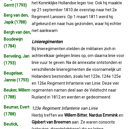
het Koninklijke Hollandse leger toe. Ook hij maakte
Gerrit (1793)
op 21 september 1810 de overstap naar het 2e
Berg van den,
Regiment Lansiers. Op 1 maart 1811 werd hij
Japik (1788)
afgekeurd en naar huis gezonden, waar hij echter
niet aankwam.
Bergh van den,
Boudewijn
Linieregimenten
(1784)
Bij linieregimenten stelden de militairen zich in
achterelkaar gelegen linies op, om daarna linie voor
Berveling, Jan
linie vuur te geven. Na de annexatie ontstonden er
(1793)
verschillende linieregimenten die voornamelijk uit
Beugelaar,
Hollanders bestonden, zoals het 123e, 124e 125e
Jannis (1793)
en 126e Regiment Infanterie van Linie. Deze vier
Beuker, Willem
regimenten namen deel aan de Veldtocht naar
(1788)
Rusland in 1812 en werden er gedecimeerd.
Beumer, Evert
123e Regiment Infanterie van Linie
(1788)
Hierbij treffen we
Willem Bitter
,
Nardus Emmink
en
Gijsbert van Breemen
aan. Ze waren conscrits
Beutick,
(rekruten, dienstplichtigen) die na loting