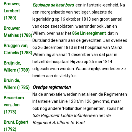
Brouwer,
Equipage de haut bord
, een infanterie-eenheid. Na
Lambert
een reorganisatie van het leger, plaatste de
(1780)
legerleiding op 16 oktober 1813 een groot aantal
van deze zeesoldaten, waaronder ook Jan en
Brouwer,
Willem, over naar het
86e Linieregiment
, dat in
Mathias (1788)
Duitsland deelnam aan de gevechten. Jan overleed
Bruggen van,
op 26 december 1813 in het hospitaal van Mainz.
Cornelis (1788)
Willem lag al vanaf 1 december van dat jaar in
hetzelfde hospitaal. Hij zou op 25 mei 1814
Bruijn de,
uitgeschreven worden. Waarschijnlijk overleden ze
Willem (1789)
beiden aan de vlektyfus.
Bruin de,
Overige regimenten
Willem (1785)
Na de annexatie werden niet alleen de Regimenten
Beusekom
Infanterie van Linie 123 t/m 126 gevormd, maar
van, Jan
ook nog andere ‘Hollandse’ regimenten, zoals het
(1775)
33e Regiment Lichte Infanterie
9e
en het
Brunt, Egbert
Regiment Artillerie te Voet
.
(1792)