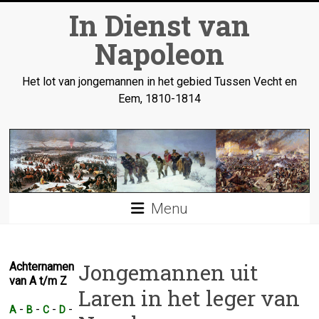
Ga
In Dienst van
naar
inhoud
Napoleon
Het lot van jongemannen in het gebied Tussen Vecht en
Eem, 1810-1814
Menu
Jongemannen uit
Achternamen
van A t/m Z
Laren in het leger van
-
-
-
-
A
B
C
D