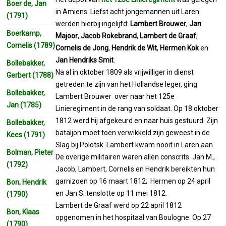
Boer de, Jan
in Amiens. Liefst acht jongemannen uit Laren
(1791)
werden hierbij ingelijfd:
Lambert Brouwer
,
Jan
Boerkamp,
Majoor
,
Jacob Rokebrand
,
Lambert de Graaf
,
Cornelis (1789)
Cornelis de Jong
,
Hendrik de Wit
,
Hermen Kok
en
Jan Hendriks Smit
.
Bollebakker,
Na al in oktober 1809 als vrijwilliger in dienst
Gerbert (1788)
getreden te zijn van het Hollandse leger, ging
Bollebakker,
Lambert Brouwer over naar het 125e
Jan (1785)
Linieregiment in de rang van soldaat. Op 18 oktober
1812 werd hij afgekeurd en naar huis gestuurd. Zijn
Bollebakker,
bataljon moet toen verwikkeld zijn geweest in de
Kees (1791)
Slag bij Polotsk. Lambert kwam nooit in Laren aan.
Bolman, Pieter
De overige militairen waren allen conscrits. Jan M.,
(1792)
Jacob, Lambert, Cornelis en Hendrik bereikten hun
garnizoen op 16 maart 1812; Hermen op 24 april
Bon, Hendrik
en Jan S. tenslotte op 11 mei 1812.
(1790)
Lambert de Graaf werd op 22 april 1812
Bon, Klaas
opgenomen in het hospitaal van Boulogne. Op 27
(1790)