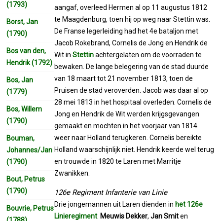
(1793)
aangaf, overleed Hermen al op 11 augustus 1812
te Maagdenburg, toen hij op weg naar Stettin was.
Borst, Jan
De Franse legerleiding had het 4e bataljon met
(1790)
Jacob Rokebrand, Cornelis de Jong en Hendrik de
Bos van den,
Wit in
Stettin
achtergelaten om de voorraden te
Hendrik (1792)
bewaken. De lange belegering van de stad duurde
van 18 maart tot 21 november 1813, toen de
Bos, Jan
Pruisen de stad veroverden. Jacob was daar al op
(1779)
28 mei 1813 in het hospitaal overleden. Cornelis de
Bos, Willem
Jong en Hendrik de Wit werden krijgsgevangen
(1790)
gemaakt en mochten in het voorjaar van 1814
weer naar Holland terugkeren. Cornelis bereikte
Bouman,
Holland waarschijnlijk niet. Hendrik keerde wel terug
Johannes/Jan
en trouwde in 1820 te Laren met Marritje
(1790)
Zwanikken.
Bout, Petrus
(1790)
126e Regiment Infanterie van Linie
Drie jongemannen uit Laren dienden in
het 126e
Bouvrie, Petrus
Linieregiment
:
Meuwis Dekker
,
Jan Smit
en
(1788)