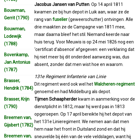
Jacobus Jansen van Putten
. Op 14 april 1811
Bouwman,
kwamen ze bij hun depot in Luik aan, waar ze de
Gerrit (1790)
rang van
fuselier
(geweerschutter) ontvingen. Alle
drie maakten ze de Campagne van 1811 mee,
Bouwman,
maar daarna bleef het stil. Niemand keerde naar
Lodewijk
huis terug. Voor Meuwis is op 24 mei 1826 nog een
(1788)
‘certificat d’absence’ afgegeven: een verklaring dat
Bovenkamp,
hij niet meer bij dit onderdeel aanwezig was, dus
Jan Antonius
absent, zonder dat men wist hoe en waarom.
(1787)
131e Regiment Infanterie van Linie
Brasser,
Dit regiment werd ook wel het
Walcheren-regiment
Hendrik (1784)
genoemd en had Middelburg als depot.
Brasser, Krijn
Tijmen Schaapherder
kwam in aanmerking voor de
(1790)
dienstplicht in 1812, maar hij werd pas in 1813
opgeroepen. Op 17 april bereikte hij het depot van
Breemen van,
het 131e Linieregiment. We nemen aan dat men
Gijsbert (1782)
hem naar het front in Duitsland zond en dat hij
Breemen van,
sneuvelde bij één van de vele veldslagen, want hij