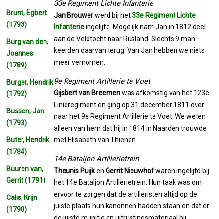
33e Regiment Lichte Infanterie
Brunt, Egbert
Jan Brouwer
werd bij het
33e Regiment Lichte
(1793)
Infanterie
ingelijfd. Mogelijk nam Jan in 1812 deel
aan de Veldtocht naar Rusland. Slechts 9 man
Burg van den,
keerden daarvan terug. Van Jan hebben we niets
Joannes
meer vernomen.
(1789)
9e Regiment Artillerie te Voet
Burger, Hendrik
Gijsbert van Breemen
was afkomstig van het 123e
(1792)
Linieregiment en ging op 31 december 1811 over
Bussen, Jan
naar het 9e Regiment Artillerie te Voet. We weten
(1793)
alleen van hem dat hij in 1814 in Naarden trouwde
Buter, Hendrik
met Elisabeth van Thienen.
(1784)
14e Bataljon Artillerietrein
Buuren van,
Theunis Puijk
en
Gerrit Nieuwhof
waren ingelijfd bij
Gerrit (1791)
het 14e Bataljon Artillerietrein. Hun taak was om
ervoor te zorgen dat de artilleristen altijd op de
Calis, Krijn
juiste plaats hun kanonnen hadden staan en dat er
(1790)
de juiste munitie en uitrustingsmateriaal bij