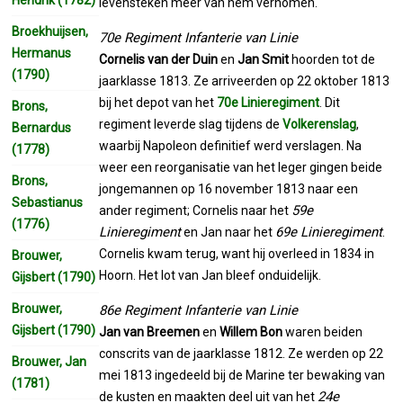
levensteken meer van hem vernomen.
Broekhuijsen,
70e Regiment Infanterie van Linie
Hermanus
Cornelis van der Duin
en
Jan Smit
hoorden tot de
(1790)
jaarklasse 1813. Ze arriveerden op 22 oktober 1813
bij het depot van het
70e Linieregiment
. Dit
Brons,
regiment leverde slag tijdens de
Volkerenslag
,
Bernardus
waarbij Napoleon definitief werd verslagen. Na
(1778)
weer een reorganisatie van het leger gingen beide
Brons,
jongemannen op 16 november 1813 naar een
Sebastianus
59e
ander regiment; Cornelis naar het
(1776)
Linieregiment
69e Linieregiment
en Jan naar het
.
Cornelis kwam terug, want hij overleed in 1834 in
Brouwer,
Hoorn. Het lot van Jan bleef onduidelijk.
Gijsbert (1790)
Brouwer,
86e Regiment Infanterie van Linie
Gijsbert (1790)
Jan van Breemen
en
Willem Bon
waren beiden
conscrits van de jaarklasse 1812. Ze werden op 22
Brouwer, Jan
mei 1813 ingedeeld bij de Marine ter bewaking van
(1781)
24e
de kusten en maakten deel uit van het