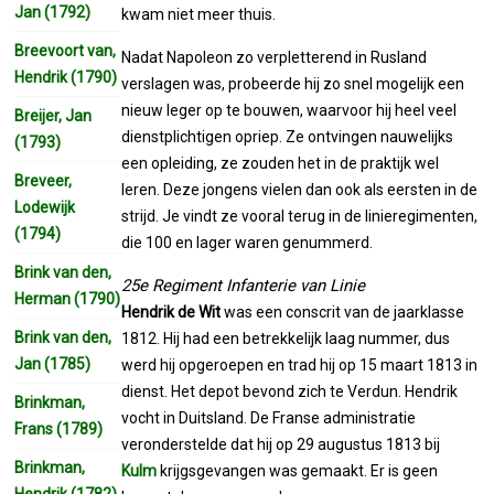
Jan (1792)
kwam niet meer thuis.
Breevoort van,
Nadat Napoleon zo verpletterend in Rusland
Hendrik (1790)
verslagen was, probeerde hij zo snel mogelijk een
nieuw leger op te bouwen, waarvoor hij heel veel
Breijer, Jan
dienstplichtigen opriep. Ze ontvingen nauwelijks
(1793)
een opleiding, ze zouden het in de praktijk wel
Breveer,
leren. Deze jongens vielen dan ook als eersten in de
Lodewijk
strijd. Je vindt ze vooral terug in de linieregimenten,
(1794)
die 100 en lager waren genummerd.
Brink van den,
25e Regiment Infanterie van Linie
Herman (1790)
Hendrik de Wit
was een conscrit van de jaarklasse
Brink van den,
1812. Hij had een betrekkelijk laag nummer, dus
Jan (1785)
werd hij opgeroepen en trad hij op 15 maart 1813 in
dienst. Het depot bevond zich te Verdun. Hendrik
Brinkman,
vocht in Duitsland. De Franse administratie
Frans (1789)
veronderstelde dat hij op 29 augustus 1813 bij
Brinkman,
Kulm
krijgsgevangen was gemaakt. Er is geen
Hendrik (1782)