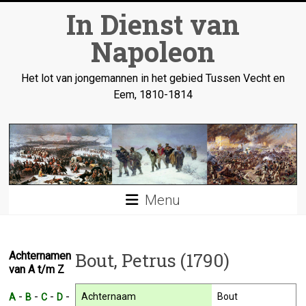
Ga
In Dienst van
naar
inhoud
Napoleon
Het lot van jongemannen in het gebied Tussen Vecht en
Eem, 1810-1814
Menu
Bout, Petrus (1790)
Achternamen
van A t/m Z
-
-
-
-
Achternaam
Bout
A
B
C
D