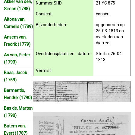
Akker van den,
Nummer SHD
21 YC 875
Simon (1788)
Conscrit
conscrit
Altona van,
Bijzonderheden
opgenomen op
Cornelis (1789)
26-03-1813 en
overleden aan
Ansem van,
diarree
Fredrik (1779)
Overlijdensplaats en - datum
Stettin, 26-04-
As van, Pieter
1813
(1793)
Vermist
Baas, Jacob
(1769)
Barmentlo,
Hendrik (1790)
Bas de, Marten
(1790)
Batem van,
Evert (1787)