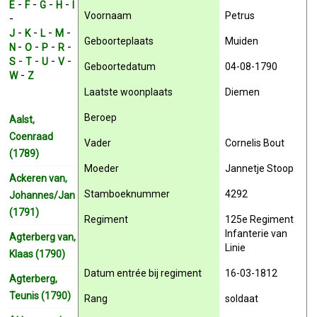
-
-
-
-
E
F
G
H
I
Voornaam
Petrus
-
-
-
-
-
J
K
L
M
Geboorteplaats
Muiden
-
-
-
-
N
O
P
R
-
-
-
-
S
T
U
V
Geboortedatum
04-08-1790
-
W
Z
Laatste woonplaats
Diemen
Beroep
Aalst,
Coenraad
Vader
Cornelis Bout
(1789)
Moeder
Jannetje Stoop
Ackeren van,
Stamboeknummer
4292
Johannes/Jan
(1791)
Regiment
125e Regiment
Infanterie van
Agterberg van,
Linie
Klaas (1790)
Datum entrée bij regiment
16-03-1812
Agterberg,
Teunis (1790)
Rang
soldaat