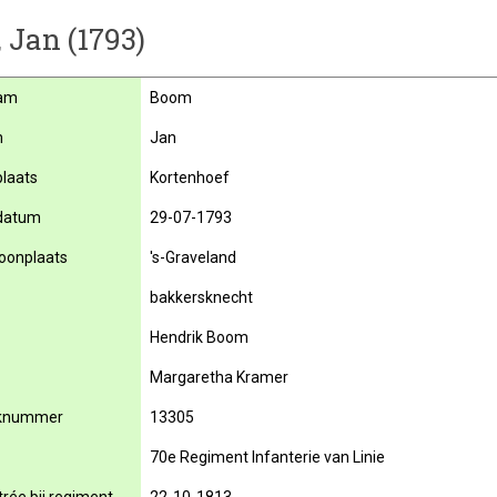
 Jan (1793)
am
Boom
m
Jan
laats
Kortenhoef
datum
29-07-1793
oonplaats
's-Graveland
bakkersknecht
Hendrik Boom
Margaretha Kramer
knummer
13305
70e Regiment Infanterie van Linie