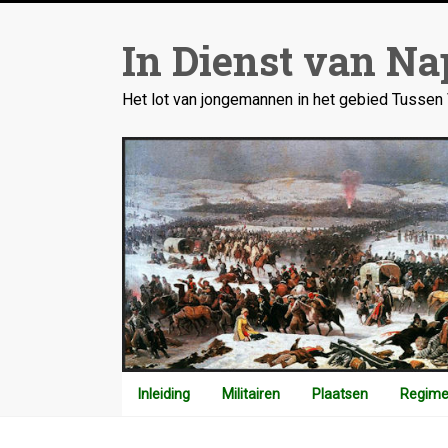
Ga
naar
In Dienst van Na
inhoud
Het lot van jongemannen in het gebied Tusse
Inleiding
Militairen
Plaatsen
Regime