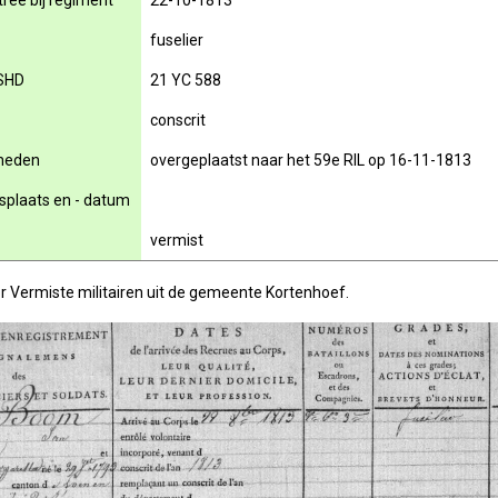
rée bij regiment
22-10-1813
fuselier
SHD
21 YC 588
conscrit
rheden
overgeplaatst naar het 59e RIL op 16-11-1813
nsplaats en - datum
vermist
r Vermiste militairen uit de gemeente Kortenhoef.