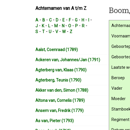
Boom,
Achternamen van A t/m Z
-
-
-
-
-
-
-
-
-
A
B
C
D
E
F
G
H
I
-
-
-
-
-
-
-
-
Achterna
J
K
L
M
N
O
P
R
-
-
-
-
-
S
T
U
V
W
Z
Voornaa
Geboortep
Aalst, Coenraad (1789)
Geboorte
Ackeren van, Johannes/Jan (1791)
Laatste w
Agterberg van, Klaas (1790)
Beroep
Agterberg, Teunis (1790)
Vader
Akker van den, Simon (1788)
Moeder
Altona van, Cornelis (1789)
Stamboe
Ansem van, Fredrik (1779)
Regiment
As van, Pieter (1793)