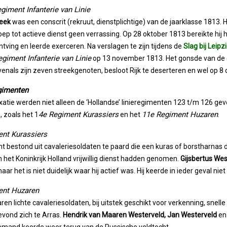
giment Infanterie van Linie
beek
was een conscrit (rekruut, dienstplichtige) van de jaarklasse 1813. H
ep tot actieve dienst geen verrassing. Op 28 oktober 1813 bereikte hij he
ontving en leerde exerceren. Na verslagen te zijn tijdens de
Slag bij Leipz
giment Infanterie van Linie
op 13 november 1813. Het gonsde van de g
Evenals zijn zeven streekgenoten, besloot Rijk te deserteren en wel op 
gimenten
atie werden niet alleen de ‘Hollandse’ linieregimenten 123 t/m 126 g
4e Regiment Kurassiers
11e Regiment Huzaren
 zoals het 1
en het
.
nt Kurassiers
t bestond uit cavaleriesoldaten te paard die een kuras of borstharnas dr
an het Koninkrijk Holland vrijwillig dienst hadden genomen.
Gijsbertus Wes
ar het is niet duidelijk waar hij actief was. Hij keerde in ieder geval niet
ent Huzaren
en lichte cavaleriesoldaten, bij uitstek geschikt voor verkenning, snelle
vond zich te Arras.
Hendrik van Maaren Westerveld, Jan Westerveld
e