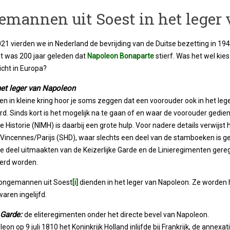
emannen uit Soest in het leger
21 vierden we in Nederland de bevrijding van de Duitse bezetting in 194
t was 200 jaar geleden dat
Napoleon Bonaparte
stierf. Was het wel kies
cht in Europa?
het leger van Napoleon
en in kleine kring hoor je soms zeggen dat een voorouder ook in het lege
d. Sinds kort is het mogelijk na te gaan of en waar de voorouder gedie
re Historie (NIMH) is daarbij een grote hulp. Voor nadere details verwijst 
 Vincennes/Parijs (SHD), waar slechts een deel van de stamboeken is 
die deel uitmaakten van de Keizerlijke Garde en de Linieregimenten ger
eerd worden.
jongemannen uit Soest
[i]
dienden in het leger van Napoleon. Ze worden 
aren ingelijfd.
 Garde:
de eliteregimenten onder het directe bevel van Napoleon.
eon op 9 juli 1810 het Koninkrijk Holland inlijfde bij Frankrijk, de anne