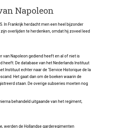
 van Napoleon
5. In Frankrijk herdacht men een heel bijzonder
 zijn overlijden te herdenken, omdat hij zoveel leed
r van Napoleon gediend heeft en al of niet is
nd heeft. De database van het Nederlands Instituut
het Instituut echter naar de ‘Service Historique de la
gescand. Het gaat dan om de boeken waarin de
egistreerd staan. De overige subseries moeten nog
hierna behandeld uitgaande van het regiment,
xatie, werden de Hollandse garderegimenten