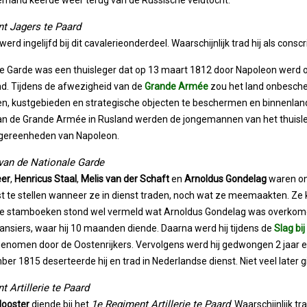
Niemand keerde weer terug van de Russische veldtocht.
t Jagers te Paard
werd ingelijfd bij dit cavalerieonderdeel. Waarschijnlijk trad hij als consc
le Garde was een thuisleger dat op 13 maart 1812 door Napoleon werd 
d. Tijdens de afwezigheid van de
Grande Armée
zou het land onbesche
en, kustgebieden en strategische objecten te beschermen en binnenla
an de Grande Armée in Rusland werden de jongemannen van het thuisleg
legereenheden van Napoleon.
van de Nationale Garde
eer
,
Henricus Staal
,
Melis van der Schaft
en
Arnoldus Gondelag
waren on
ast te stellen wanneer ze in dienst traden, noch wat ze meemaakten. Ze 
e stamboeken stond wel vermeld wat Arnoldus Gondelag was overkomen. 
nsiers, waar hij 10 maanden diende. Daarna werd hij tijdens de
Slag bi
nomen door de Oostenrijkers. Vervolgens werd hij gedwongen 2 jaar en 
er 1815 deserteerde hij en trad in Nederlandse dienst. Niet veel later gin
 Artillerie te Paard
1e Regiment Artillerie te Paard
Klooster
diende bij het
. Waarschijnlijk tr