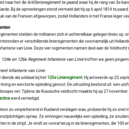
4e Artillerieregiment te paard
tst naar het
, waar hij de rang van 2e kano
 Garde. Bij de opmerkingen stond vermeld dat hij op 6 april 1814 te paa
juk van de Fransen afgeworpen, zodat Hollanders in het Franse leger ve
enten
regimenten stelden de militairen zich in achterelkaar gelegen linies op, o
ntstonden er verschillende linieregimenten die voornamelijk uit Hollan
fanterie van Linie. Deze vier regimenten namen deel aan de Veldtocht
, 124e en 126e Regiment Infanterie van Linie
troffen we geen jongema
ent Infanterie van Linie
r
diende als soldaat bij het
125e Linieregiment
. Hij arriveerde op 22 sep
ontving en een korte opleiding genoot. De uitrusting bestond uit een uni
oosjes vet. Tijdens de Russische veldtocht maakte hij op 27 november 18
rezina
werd vernietigd.
eon zo verpletterend in Rusland verslagen was, probeerde hij zo snel m
ienstplichtigen opriep. Ze ontvingen nauwelijks een opleiding, ze zouden 
sten in de strijd. Je vindt ze vooral terug in de linieregimenten, die 10