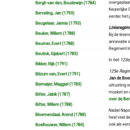
overgeplaa
Bergh van den, Boudewijn (1784)
Keizerlijke
Berveling, Jan (1793)
eerder het 
Beugelaar, Jannis (1793)
Linieregim
Beuker, Willem (1788)
Bij de linie
annexatie o
Beumer, Evert (1788)
Regiment In
Beutick, Gijsbert (1783)
het 123e
In
Bikker, Rijk (1791)
125e Regim
Bilzum van, Evert (1791)
Jan de Boe
Bismaijer, Maggiel (1783)
uitrusting 
musket en d
Bitter, Jabik (1787)
over de Be
Bitter, Willem (1788)
Nadat Napol
Bloemendaal, Arend (1788)
heel veel d
ook als eer
Boelhouwer, Willem (1784)