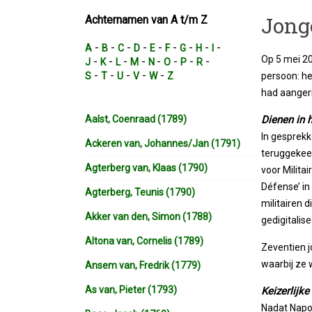
Jong
Achternamen van A t/m Z
-
-
-
-
-
-
-
-
-
A
B
C
D
E
F
G
H
I
Op 5 mei 20
-
-
-
-
-
-
-
-
J
K
L
M
N
O
P
R
-
-
-
-
-
S
T
U
V
W
Z
persoon: he
had aangeri
Aalst, Coenraad (1789)
Dienen in 
In gesprekk
Ackeren van, Johannes/Jan (1791)
teruggekeer
Agterberg van, Klaas (1790)
voor Militai
Défense’ in
Agterberg, Teunis (1790)
militairen 
Akker van den, Simon (1788)
gedigitalis
Altona van, Cornelis (1789)
Zeventien 
waarbij ze w
Ansem van, Fredrik (1779)
As van, Pieter (1793)
Keizerlijke
Nadat Napol