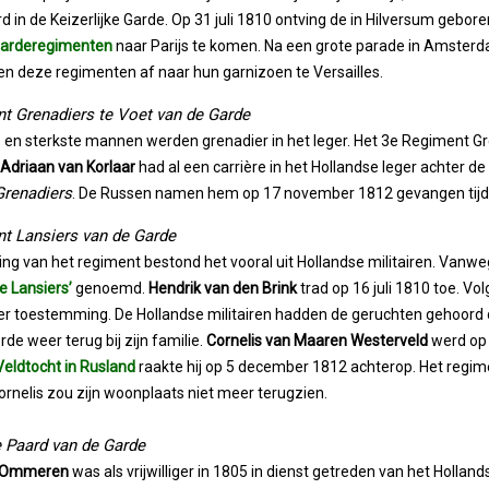
d in de Keizerlijke Garde. Op 31 juli 1810 ontving de in Hilversum gebor
garderegimenten
naar Parijs te komen. Na een grote parade in Amsterd
 deze regimenten af naar hun garnizoen te Versailles.
t Grenadiers te Voet van de Garde
 en sterkste mannen werden grenadier in het leger. Het 3e Regiment Gre
Adriaan van Korlaar
had al een carrière in het Hollandse leger achter de
Grenadiers
. De Russen namen hem op 17 november 1812 gevangen tij
t Lansiers van de Garde
ng van het regiment bestond het vooral uit Hollandse militairen. Van
e Lansiers’
genoemd.
Hendrik van den Brink
trad op 16 juli 1810 toe. V
r toestemming. De Hollandse militairen hadden de geruchten gehoord da
rde weer terug bij zijn familie.
Cornelis van Maaren Westerveld
werd op 
Veldtocht in Rusland
raakte hij op 5 december 1812 achterop. Het regim
ornelis zou zijn woonplaats niet meer terugzien.
te Paard van de Garde
n Ommeren
was als vrijwilliger in 1805 in dienst getreden van het Holland