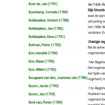
Boer de, Jan (1791)
8e/145e Re
Rijk Steen
Boerkamp, Cornelis (1789)
was de opro
Bollebakker, Gerbert (1788)
uitrusting 
145e Re
het
Bollebakker, Jan (1785)
verlieten. 
Bollebakker, Kees (1791)
Overige re
Bolman, Pieter (1792)
Na de annex
regimenten,
Bon, Hendrik (1790)
Bon, Klaas (1790)
14e Regime
Het regimen
Bon, Willem (1792)
ten tijde v
Boogaard van den, Joannes/Jan (1786)
regiment, ma
Boom, Jacob (1790)
11e Regim
Huzaren war
Boom, Jan (1793)
regiment be
Bork van, Pieter (1783)