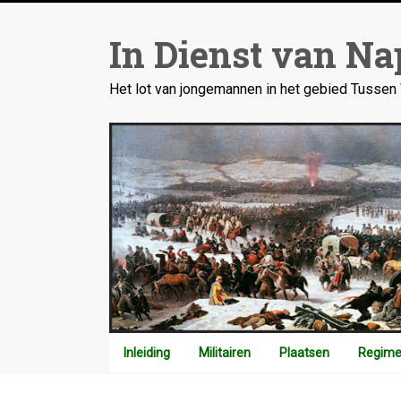
Ga
naar
In Dienst van Na
inhoud
Het lot van jongemannen in het gebied Tusse
Inleiding
Militairen
Plaatsen
Regime