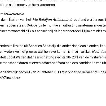
hebben niets meer van hem vernomen.
n Artillerietrein
14e Bataljon Artillerietrein
 de militairen van het
bestond eruit ervoor te
n hadden staan. Ook de juiste munitie en uitrustingsmateriaal moesten
r
kwam waarschijnlijk als conscrit bij dit legeronderdeel. Hij kwam niet m
ntien militairen uit Soest en Soestdijk die onder Napoleon dienden, ke
‘Naamloz
 weten we niet precies wat hen overkomen is. In zijn artikel
stelt Joost Welten dat naar schatting slechts 10- 20% van de militairen 
 meeste soldaten stierven achter het front aan een combinatie van uit
et Keizerlijk decreet van 21 oktober 1811 zijn onder de Gemeente Soe
.497 inwoners.