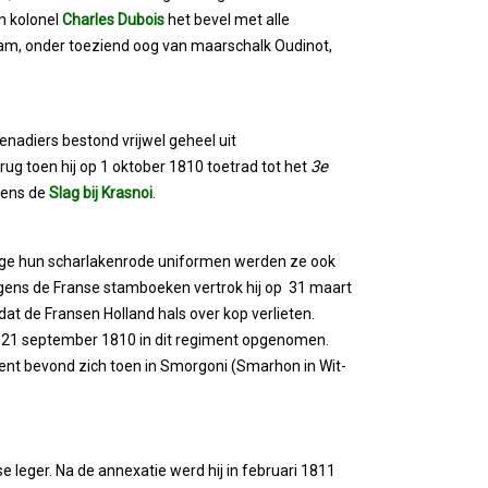
en kolonel
Charles Dubois
het bevel met alle
am, onder toeziend oog van maarschalk Oudinot,
nadiers bestond vrijwel geheel uit
3e
 rug toen hij op 1 oktober 1810 toetrad tot het
dens de
Slag bij Krasnoi
.
wege hun scharlakenrode uniformen werden ze ook
olgens de Franse stamboeken vertrok hij op 31 maart
t de Fransen Holland hals over kop verlieten.
21 september 1810 in dit regiment opgenomen.
ent bevond zich toen in Smorgoni (Smarhon in Wit-
se leger. Na de annexatie werd hij in februari 1811