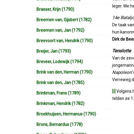
leger. We 
Brasser, Krijn (1790)
14e Bataljo
Breemen van, Gijsbert (1782)
De taak van
Breemen van, Jan (1792)
hun kanonne
Dirk de Bee
Breevoort van, Hendrik (1790)
Tenslotte
Breijer, Jan (1793)
Van de zeve
Breveer, Lodewijk (1794)
jongemannen
Brink van den, Herman (1790)
Napoleon’
Verreweg de
Brink van den, Jan (1785)
[i]
Volgens h
Brinkman, Frans (1789)
telden ze 1
Brinkman, Hendrik (1782)
Broekhuijsen, Hermanus (1790)
Brons, Bernardus (1778)