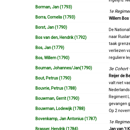
ingelijfd. 
Borman, Jan (1793)
1e Regimen
Borra, Cornelis (1793)
Willem Bos
Borst, Jan (1790)
De Nationa
naar Ruslan
Bos van den, Hendrik (1792)
taak grenz
Bos, Jan (1779)
verliezen v
reguliere 
Bos, Willem (1790)
Bouman, Johannes/Jan(1790)
3e Cohort 
Reijer de B
Bout, Petrus (1790)
valt niet v
Bouvrie, Petrus (1788)
Nederlands
Regiment La
Bouwman, Gerrit (1790)
gevangen ge
Bouwman, Lodewijk (1788)
Op 2 novemb
Bovenkamp, Jan Antonius (1787)
1e Regiment
Brasser, Hendrik (1784)
Jan van ’t 