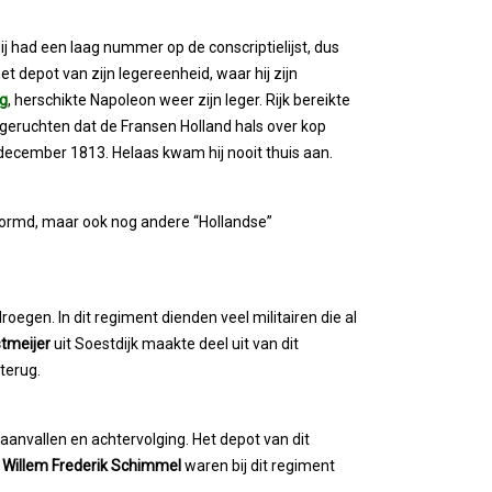
ij had een laag nummer op de conscriptielijst, dus
t depot van zijn legereenheid, waar hij zijn
ig
, herschikte Napoleon weer zijn leger. Rijk bereikte
eruchten dat de Fransen Holland hals over kop
8 december 1813. Helaas kwam hij nooit thuis aan.
evormd, maar ook nog andere “Hollandse”
oegen. In dit regiment dienden veel militairen die al
tmeijer
uit Soestdijk maakte deel uit van dit
 terug.
 aanvallen en achtervolging. Het depot van dit
n
Willem Frederik Schimmel
waren bij dit regiment