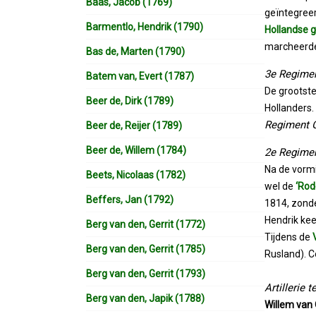
Baas, Jacob (1769)
geïntegreer
Barmentlo, Hendrik (1790)
Hollandse 
marcheerden
Bas de, Marten (1790)
3e Regimen
Batem van, Evert (1787)
De grootste
Beer de, Dirk (1789)
Hollanders.
Regiment 
Beer de, Reijer (1789)
Beer de, Willem (1784)
2e Regimen
Na de vormi
Beets, Nicolaas (1782)
wel de
‘Rod
Beffers, Jan (1792)
1814, zonde
Hendrik kee
Berg van den, Gerrit (1772)
Tijdens de
Berg van den, Gerrit (1785)
Rusland). C
Berg van den, Gerrit (1793)
Artillerie 
Berg van den, Japik (1788)
Willem va