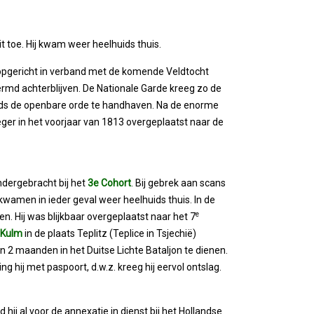
rit toe. Hij kwam weer heelhuids thuis.
opgericht in verband met de komende Veldtocht
rmd achterblijven. De Nationale Garde kreeg zo de
nds de openbare orde te handhaven. Na de enorme
er in het voorjaar van 1813 overgeplaatst naar de
dergebracht bij het
3e Cohort
. Bij gebrek aan scans
kwamen in ieder geval weer heelhuids thuis. In de
e
Hij was blijkbaar overgeplaatst naar het 7
j Kulm
in de plaats Teplitz (Teplice in Tsjechië)
2 maanden in het Duitse Lichte Bataljon te dienen.
g hij met paspoort, d.w.z. kreeg hij eervol ontslag.
ad hij al voor de annexatie in dienst bij het Hollandse