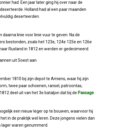
nnier had. Een jaar later ging hij over naar de
rd deserteerde. Holland had al een paar maanden
elvuldig deserteerden.
m daarna linie voor linie vuur te geven. Na de
ders bestonden, zoals het 123e, 124e 125e en 126e
 naar Rusland in 1812 en werden er gedecimeerd.
nnen uit Soest aan.
tember 1810 bij zijn depot te Amiens, waar hij zijn
form, twee paar schoenen, ransel, patroontas,
12 deel uit van het 3e bataljon dat bij de
Passage
ogelijk een nieuw leger op te bouwen, waarvoor hij
het in de praktijk wel leren. Deze jongens vielen dan
0 en lager waren genummerd.