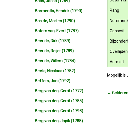
Datum ent
Baas, Jacob (1769)
Rang
Barmentlo, Hendrik (1790)
Nummer 
Bas de, Marten (1790)
Batem van, Evert (1787)
Conscrit
Beer de, Dirk (1789)
Bijzonde
Beer de, Reijer (1789)
Overlijde
Beer de, Willem (1784)
Vermist
Beets, Nicolaas (1782)
Mogelijk i
Beffers, Jan (1792)
Berg van den, Gerrit (1772)
←
Gelderen
Berg van den, Gerrit (1785)
Berg van den, Gerrit (1793)
Berg van den, Japik (1788)