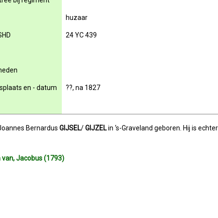
rée bij regiment
huzaar
SHD
24 YC 439
rheden
nsplaats en - datum
??, na 1827
s Joannes Bernardus
GIJSEL
/
GIJZEL
in ‘s-Graveland geboren. Hij is ech
 van, Jacobus (1793)