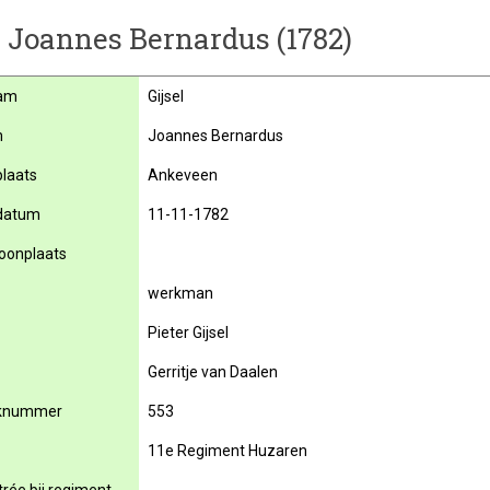
l, Joannes Bernardus (1782)
am
Gijsel
m
Joannes Bernardus
laats
Ankeveen
datum
11-11-1782
oonplaats
werkman
Pieter Gijsel
Gerritje van Daalen
knummer
553
11e Regiment Huzaren