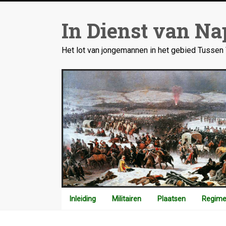
Ga
naar
In Dienst van Na
inhoud
Het lot van jongemannen in het gebied Tusse
Inleiding
Militairen
Plaatsen
Regime