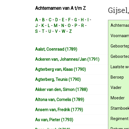
Gijse
Achternamen van A t/m Z
-
-
-
-
-
-
-
-
-
A
B
C
D
E
F
G
H
I
-
-
-
-
-
-
-
-
Achterna
J
K
L
M
N
O
P
R
-
-
-
-
-
S
T
U
V
W
Z
Voornaa
Geboortep
Aalst, Coenraad (1789)
Geboorte
Ackeren van, Johannes/Jan (1791)
Laatste w
Agterberg van, Klaas (1790)
Beroep
Agterberg, Teunis (1790)
Vader
Akker van den, Simon (1788)
Moeder
Altona van, Cornelis (1789)
Stamboe
Ansem van, Fredrik (1779)
Regiment
As van, Pieter (1793)