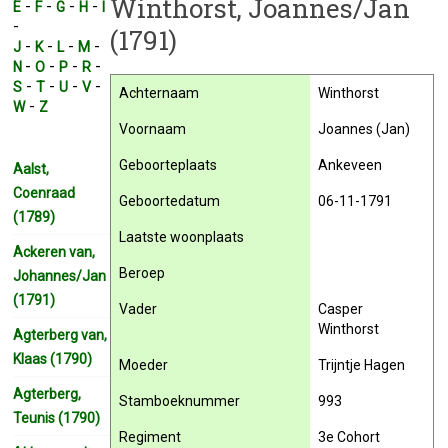
Winthorst, Joannes/Jan
-
-
-
-
E
F
G
H
I
-
(1791)
-
-
-
-
J
K
L
M
-
-
-
-
N
O
P
R
-
-
-
-
S
T
U
V
Achternaam
Winthorst
-
W
Z
Voornaam
Joannes (Jan)
Geboorteplaats
Ankeveen
Aalst,
Coenraad
Geboortedatum
06-11-1791
(1789)
Laatste woonplaats
Ackeren van,
Beroep
Johannes/Jan
(1791)
Vader
Casper
Winthorst
Agterberg van,
Klaas (1790)
Moeder
Trijntje Hagen
Agterberg,
Stamboeknummer
993
Teunis (1790)
Regiment
3e Cohort