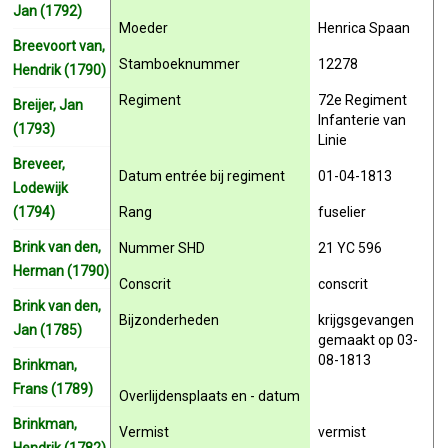
Jan (1792)
Moeder
Henrica Spaan
Breevoort van,
Stamboeknummer
12278
Hendrik (1790)
Regiment
72e Regiment
Breijer, Jan
Infanterie van
(1793)
Linie
Breveer,
Datum entrée bij regiment
01-04-1813
Lodewijk
Rang
fuselier
(1794)
Brink van den,
Nummer SHD
21 YC 596
Herman (1790)
Conscrit
conscrit
Brink van den,
Bijzonderheden
krijgsgevangen
Jan (1785)
gemaakt op 03-
08-1813
Brinkman,
Frans (1789)
Overlijdensplaats en - datum
Brinkman,
Vermist
vermist
Hendrik (1782)