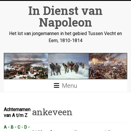
Ga
In Dienst van
naar
inhoud
Napoleon
Het lot van jongemannen in het gebied Tussen Vecht en
Eem, 1810-1814
Menu
ankeveen
Achternamen
van A t/m Z
-
-
-
-
A
B
C
D