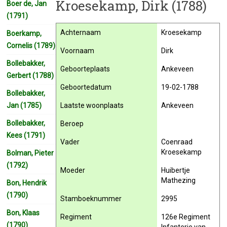
Kroesekamp, Dirk (1788)
Boer de, Jan
(1791)
Achternaam
Kroesekamp
Boerkamp,
Cornelis (1789)
Voornaam
Dirk
Bollebakker,
Geboorteplaats
Ankeveen
Gerbert (1788)
Geboortedatum
19-02-1788
Bollebakker,
Jan (1785)
Laatste woonplaats
Ankeveen
Bollebakker,
Beroep
Kees (1791)
Vader
Coenraad
Kroesekamp
Bolman, Pieter
(1792)
Moeder
Huibertje
Mathezing
Bon, Hendrik
(1790)
Stamboeknummer
2995
Bon, Klaas
Regiment
126e Regiment
(1790)