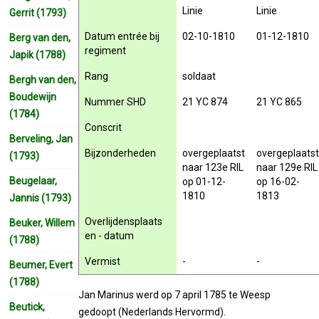
Linie
Linie
Gerrit (1793)
Datum entrée bij
02-10-1810
01-12-1810
Berg van den,
regiment
Japik (1788)
Rang
soldaat
Bergh van den,
Boudewijn
Nummer SHD
21 YC 874
21 YC 865
(1784)
Conscrit
Berveling, Jan
Bijzonderheden
overgeplaatst
overgeplaats
(1793)
naar 123e RIL
naar 129e RIL
Beugelaar,
op 01-12-
op 16-02-
1810
1813
Jannis (1793)
Overlijdensplaats
Beuker, Willem
en - datum
(1788)
Vermist
-
-
Beumer, Evert
(1788)
Jan Marinus werd op 7 april 1785 te Weesp
Beutick,
gedoopt (Nederlands Hervormd).