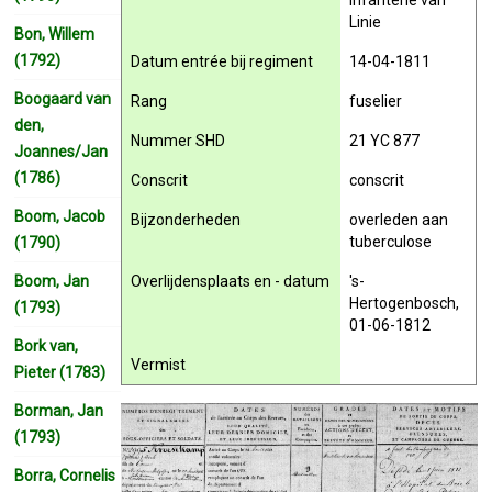
Infanterie van
Linie
Bon, Willem
(1792)
Datum entrée bij regiment
14-04-1811
Boogaard van
Rang
fuselier
den,
Nummer SHD
21 YC 877
Joannes/Jan
(1786)
Conscrit
conscrit
Boom, Jacob
Bijzonderheden
overleden aan
tuberculose
(1790)
Boom, Jan
Overlijdensplaats en - datum
's-
Hertogenbosch,
(1793)
01-06-1812
Bork van,
Vermist
Pieter (1783)
Borman, Jan
(1793)
Borra, Cornelis