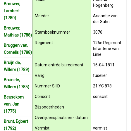
Brouwer,
Hogenberg
Lambert
Moeder
Ariaantje van
(1780)
der Salm
Brouwer,
Stamboeknummer
3076
Mathias (1788)
Regiment
126e Regiment
Bruggen van,
Infanterie van
Cornelis (1788)
Linie
Bruijn de,
Datum entrée bij regiment
16-04-1811
Willem (1789)
Rang
fuselier
Bruin de,
Nummer SHD
21 YC 878
Willem (1785)
Conscrit
conscrit
Beusekom
van, Jan
Bijzonderheden
(1775)
Overlijdensplaats en - datum
Brunt, Egbert
Vermist
vermist
(1792)