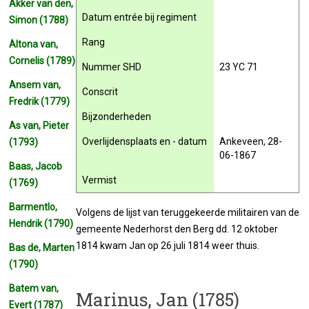
Akker van den,
Datum entrée bij regiment
Simon (1788)
Rang
Altona van,
Cornelis (1789)
Nummer SHD
23 YC 71
Ansem van,
Conscrit
Fredrik (1779)
Bijzonderheden
As van, Pieter
Overlijdensplaats en - datum
Ankeveen, 28-
(1793)
06-1867
Baas, Jacob
Vermist
(1769)
Barmentlo,
Volgens de lijst van teruggekeerde militairen van de
Hendrik (1790)
gemeente Nederhorst den Berg dd. 12 oktober
1814 kwam Jan op 26 juli 1814 weer thuis.
Bas de, Marten
(1790)
Batem van,
Marinus, Jan (1785)
Evert (1787)