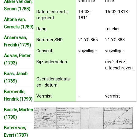
van Linie
Linie
Akker van den,
Simon (1788)
Datum entrée bij
14-03-
16-02-1813
regiment
1811
Altona van,
Cornelis (1789)
Rang
fuselier
Ansem van,
Nummer SHD
21 YC 865
21 YC 888
Fredrik (1779)
Conscrit
vrijwilliger
vrijwilliger
As van, Pieter
Bijzonderheden
rayé, d.w.z.
(1793)
uitgeschreven.
Baas, Jacob
Overlijdensplaats
(1769)
en - datum
Barmentlo,
Vermist
-
vermist
Hendrik (1790)
Bas de, Marten
(1790)
Batem van,
Evert (1787)