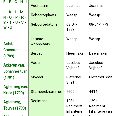
-
-
-
-
E
F
G
H
I
Voornaam
Joannes
Joannes
-
-
-
-
-
J
K
L
M
Geboorteplaats
Weesp
Weesp
-
-
-
-
N
O
P
R
-
-
-
-
S
T
U
V
Geboortedatum
08-04-
08-04-1773
-
W
Z
1773
Laatste
Weesp
Weesp
Aalst,
woonplaats
Coenraad
Beroep
kleermaker
kleermaker
(1789)
Vader
Jacobus
Jacobus
Ackeren van,
Vrijhoef
Vrijhoef
Johannes/Jan
Moeder
Pieternel
Pieternel Smit
(1791)
Smit
Agterberg van,
Stamboeknummer
2609
4414
Klaas (1790)
Regiment
123e
129e
Agterberg,
Regiment
Regiment
Teunis (1790)
Infanterie
Infanterie van