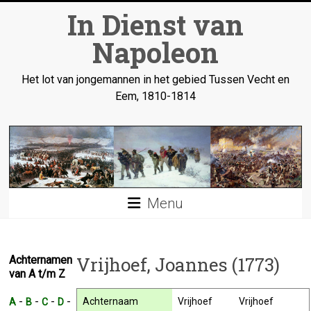
Ga
In Dienst van
naar
inhoud
Napoleon
Het lot van jongemannen in het gebied Tussen Vecht en
Eem, 1810-1814
Menu
Vrijhoef, Joannes (1773)
Achternamen
van A t/m Z
-
-
-
-
Achternaam
Vrijhoef
Vrijhoef
A
B
C
D