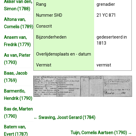
Akker van den,
Rang
grenadier
Simon (1788)
Nummer SHD
21 YC 871
Altona van,
Conscrit
Cornelis (1789)
Bijzonderheden
gedeserteerd in
Ansem van,
1813
Fredrik (1779)
Overlijdensplaats en - datum
As van, Pieter
(1793)
Vermist
vermist
Baas, Jacob
(1769)
Barmentlo,
Hendrik (1790)
Bas de, Marten
(1790)
←
Swaving, Joost Gerard (1784)
Batem van,
Tuijn, Cornelis Aartsen (1790)
→
Evert (1787)