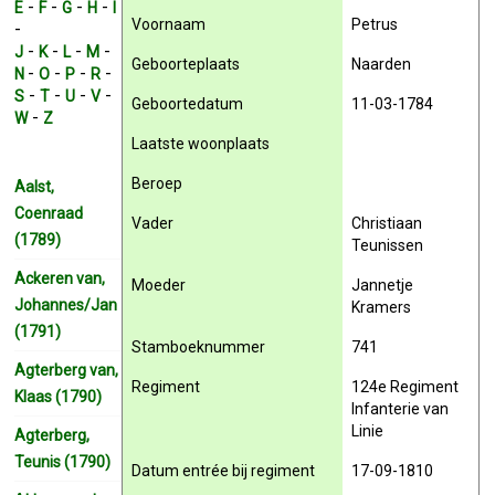
-
-
-
-
E
F
G
H
I
Voornaam
Petrus
-
-
-
-
-
J
K
L
M
Geboorteplaats
Naarden
-
-
-
-
N
O
P
R
-
-
-
-
S
T
U
V
Geboortedatum
11-03-1784
-
W
Z
Laatste woonplaats
Beroep
Aalst,
Coenraad
Vader
Christiaan
(1789)
Teunissen
Ackeren van,
Moeder
Jannetje
Johannes/Jan
Kramers
(1791)
Stamboeknummer
741
Agterberg van,
Regiment
124e Regiment
Klaas (1790)
Infanterie van
Linie
Agterberg,
Teunis (1790)
Datum entrée bij regiment
17-09-1810