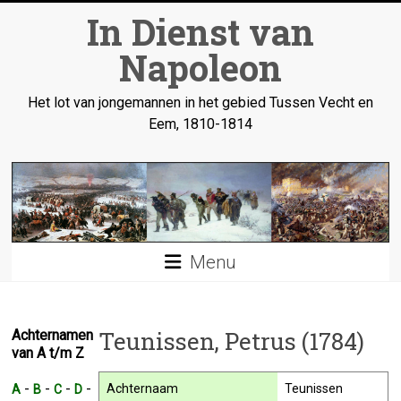
Ga
In Dienst van
naar
inhoud
Napoleon
Het lot van jongemannen in het gebied Tussen Vecht en
Eem, 1810-1814
Menu
Teunissen, Petrus (1784)
Achternamen
van A t/m Z
-
-
-
-
Achternaam
Teunissen
A
B
C
D