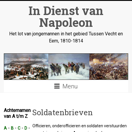
Ga
In Dienst van
naar
inhoud
Napoleon
Het lot van jongemannen in het gebied Tussen Vecht en
Eem, 1810-1814
Menu
Soldatenbrieven
Achternamen
van A t/m Z
Officieren, onderofficieren en soldaten verstuurden
-
-
-
-
A
B
C
D