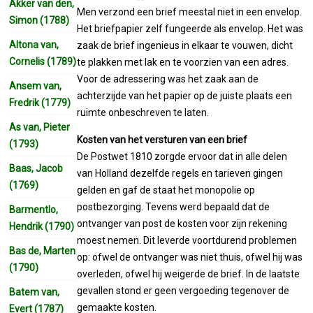
Akker van den,
Men verzond een brief meestal niet in een envelop.
Simon (1788)
Het briefpapier zelf fungeerde als envelop. Het was
Altona van,
zaak de brief ingenieus in elkaar te vouwen, dicht
Cornelis (1789)
te plakken met lak en te voorzien van een adres.
Voor de adressering was het zaak aan de
Ansem van,
achterzijde van het papier op de juiste plaats een
Fredrik (1779)
ruimte onbeschreven te laten.
As van, Pieter
Kosten van het versturen van een brief
(1793)
De Postwet 1810 zorgde ervoor dat in alle delen
Baas, Jacob
van Holland dezelfde regels en tarieven gingen
(1769)
gelden en gaf de staat het monopolie op
postbezorging. Tevens werd bepaald dat de
Barmentlo,
ontvanger van post de kosten voor zijn rekening
Hendrik (1790)
moest nemen. Dit leverde voortdurend problemen
Bas de, Marten
op: ofwel de ontvanger was niet thuis, ofwel hij was
(1790)
overleden, ofwel hij weigerde de brief. In de laatste
gevallen stond er geen vergoeding tegenover de
Batem van,
gemaakte kosten.
Evert (1787)