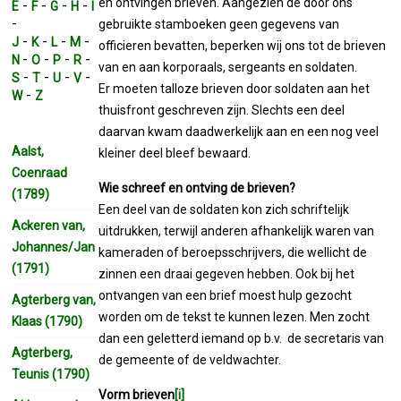
en ontvingen brieven. Aangezien de door ons
-
-
-
-
E
F
G
H
I
-
gebruikte stamboeken geen gegevens van
-
-
-
-
J
K
L
M
officieren bevatten, beperken wij ons tot de brieven
-
-
-
-
N
O
P
R
van en aan korporaals, sergeants en soldaten.
-
-
-
-
S
T
U
V
Er moeten talloze brieven door soldaten aan het
-
W
Z
thuisfront geschreven zijn. Slechts een deel
daarvan kwam daadwerkelijk aan en een nog veel
Aalst,
kleiner deel bleef bewaard.
Coenraad
Wie schreef en ontving de brieven?
(1789)
Een deel van de soldaten kon zich schriftelijk
Ackeren van,
uitdrukken, terwijl anderen afhankelijk waren van
Johannes/Jan
kameraden of beroepsschrijvers, die wellicht de
(1791)
zinnen een draai gegeven hebben. Ook bij het
ontvangen van een brief moest hulp gezocht
Agterberg van,
worden om de tekst te kunnen lezen. Men zocht
Klaas (1790)
dan een geletterd iemand op b.v. de secretaris van
Agterberg,
de gemeente of de veldwachter.
Teunis (1790)
Vorm brieven
[i]