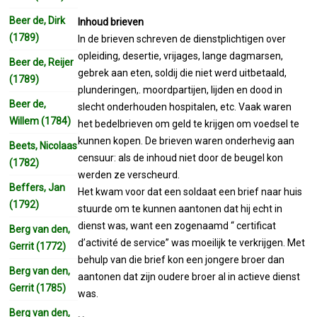
Beer de, Dirk
Inhoud brieven
(1789)
In de brieven schreven de dienstplichtigen over
opleiding, desertie, vrijages, lange dagmarsen,
Beer de, Reijer
gebrek aan eten, soldij die niet werd uitbetaald,
(1789)
plunderingen,. moordpartijen, lijden en dood in
Beer de,
slecht onderhouden hospitalen, etc. Vaak waren
Willem (1784)
het bedelbrieven om geld te krijgen om voedsel te
kunnen kopen. De brieven waren onderhevig aan
Beets, Nicolaas
censuur: als de inhoud niet door de beugel kon
(1782)
werden ze verscheurd.
Beffers, Jan
Het kwam voor dat een soldaat een brief naar huis
(1792)
stuurde om te kunnen aantonen dat hij echt in
dienst was, want een zogenaamd “ certificat
Berg van den,
d’activité de service” was moeilijk te verkrijgen. Met
Gerrit (1772)
behulp van die brief kon een jongere broer dan
Berg van den,
aantonen dat zijn oudere broer al in actieve dienst
Gerrit (1785)
was.
Berg van den,