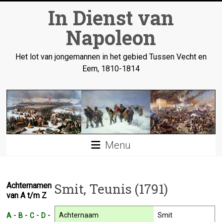
Ga
In Dienst van
naar
inhoud
Napoleon
Het lot van jongemannen in het gebied Tussen Vecht en
Eem, 1810-1814
Menu
Smit, Teunis (1791)
Achternamen
van A t/m Z
-
-
-
-
Achternaam
Smit
A
B
C
D