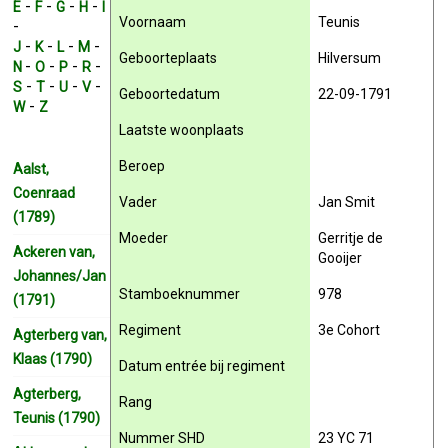
-
-
-
-
E
F
G
H
I
Voornaam
Teunis
-
-
-
-
-
J
K
L
M
Geboorteplaats
Hilversum
-
-
-
-
N
O
P
R
-
-
-
-
S
T
U
V
Geboortedatum
22-09-1791
-
W
Z
Laatste woonplaats
Beroep
Aalst,
Coenraad
Vader
Jan Smit
(1789)
Moeder
Gerritje de
Ackeren van,
Gooijer
Johannes/Jan
Stamboeknummer
978
(1791)
Regiment
3e Cohort
Agterberg van,
Klaas (1790)
Datum entrée bij regiment
Agterberg,
Rang
Teunis (1790)
Nummer SHD
23 YC 71