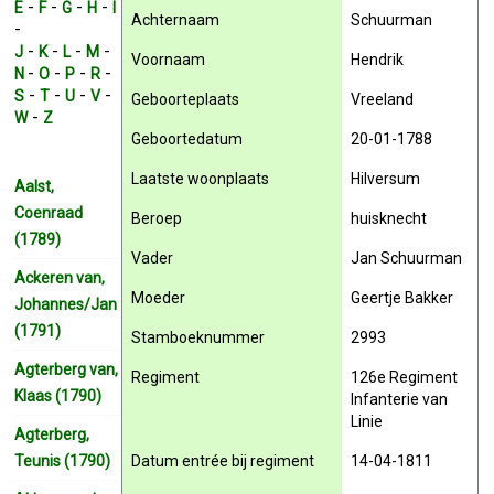
-
-
-
-
E
F
G
H
I
Achternaam
Schuurman
-
-
-
-
-
J
K
L
M
Voornaam
Hendrik
-
-
-
-
N
O
P
R
-
-
-
-
S
T
U
V
Geboorteplaats
Vreeland
-
W
Z
Geboortedatum
20-01-1788
Laatste woonplaats
Hilversum
Aalst,
Coenraad
Beroep
huisknecht
(1789)
Vader
Jan Schuurman
Ackeren van,
Moeder
Geertje Bakker
Johannes/Jan
(1791)
Stamboeknummer
2993
Agterberg van,
Regiment
126e Regiment
Klaas (1790)
Infanterie van
Linie
Agterberg,
Teunis (1790)
Datum entrée bij regiment
14-04-1811