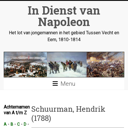
Ga
In Dienst van
naar
inhoud
Napoleon
Het lot van jongemannen in het gebied Tussen Vecht en
Eem, 1810-1814
Menu
Schuurman, Hendrik
Achternamen
van A t/m Z
(1788)
-
-
-
-
A
B
C
D