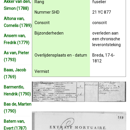
Akker van den,
Rang
fuselier
Simon (1788)
Nummer SHD
21 YC 877
Altona van,
Conscrit
conscrit
Cornelis (1789)
Bijzonderheden
overleden aan
Ansem van,
een chronische
Fredrik (1779)
leverontsteking
As van, Pieter
Overlijdensplaats en - datum
Breda, 17-6-
(1793)
1812
Baas, Jacob
Vermist
(1769)
Barmentlo,
Hendrik (1790)
Bas de, Marten
(1790)
Batem van,
Evert (1787)