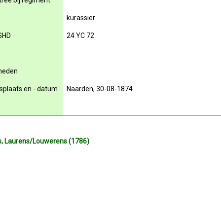
rée bij regiment
kurassier
SHD
24 YC 72
rheden
nsplaats en - datum
Naarden, 30-08-1874
s, Laurens/Louwerens (1786)