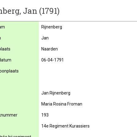
nberg, Jan (1791)
am
Rijnenberg
m
Jan
laats
Naarden
datum
06-04-1791
oonplaats
Jan Rijnenberg
Maria Rosina Froman
knummer
193
14e Regiment Kurassiers