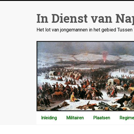
Ga
naar
In Dienst van Na
inhoud
Het lot van jongemannen in het gebied Tusse
Inleiding
Militairen
Plaatsen
Regime