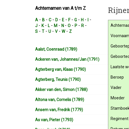
Rijne
Achternamen van A t/m Z
-
-
-
-
-
-
-
-
-
A
B
C
D
E
F
G
H
I
-
-
-
-
-
-
-
-
Achterna
J
K
L
M
N
O
P
R
-
-
-
-
-
S
T
U
V
W
Z
Voornaa
Geboortep
Aalst, Coenraad (1789)
Geboorte
Ackeren van, Johannes/Jan (1791)
Laatste w
Agterberg van, Klaas (1790)
Beroep
Agterberg, Teunis (1790)
Vader
Akker van den, Simon (1788)
Moeder
Altona van, Cornelis (1789)
Stamboe
Ansem van, Fredrik (1779)
Regiment
As van, Pieter (1793)