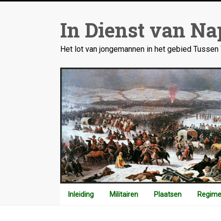
Ga
naar
In Dienst van Na
inhoud
Het lot van jongemannen in het gebied Tusse
Inleiding
Militairen
Plaatsen
Regime