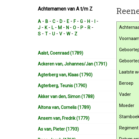
Reene
Achternamen van A t/m Z
-
-
-
-
-
-
-
-
-
A
B
C
D
E
F
G
H
I
-
-
-
-
-
-
-
-
Achterna
J
K
L
M
N
O
P
R
-
-
-
-
-
S
T
U
V
W
Z
Voornaa
Geboortep
Aalst, Coenraad (1789)
Geboorte
Ackeren van, Johannes/Jan (1791)
Laatste w
Agterberg van, Klaas (1790)
Beroep
Agterberg, Teunis (1790)
Vader
Akker van den, Simon (1788)
Moeder
Altona van, Cornelis (1789)
Stamboe
Ansem van, Fredrik (1779)
Regiment
As van, Pieter (1793)