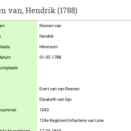
n van, Hendrik (1788)
am
Reenen van
m
Hendrik
laats
Hilversum
datum
01-05-1788
oonplaats
Evert van van Reenen
Elisabeth van Gijn
knummer
1043
124e Regiment Infanterie van Linie