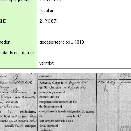
rée bij regiment
17-09-1810
fuselier
SHD
21 YC 871
rheden
gedeserteerd op … 1813
nsplaats en - datum
vermist