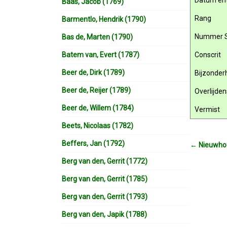
Datum ent
Baas, Jacob (1769)
Rang
Barmentlo, Hendrik (1790)
Nummer 
Bas de, Marten (1790)
Batem van, Evert (1787)
Conscrit
Beer de, Dirk (1789)
Bijzonde
Beer de, Reijer (1789)
Overlijde
Beer de, Willem (1784)
Vermist
Beets, Nicolaas (1782)
Beffers, Jan (1792)
←
Nieuwhof,
Berg van den, Gerrit (1772)
Berg van den, Gerrit (1785)
Berg van den, Gerrit (1793)
Berg van den, Japik (1788)