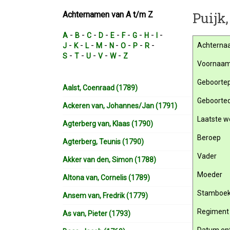
Puijk
Achternamen van A t/m Z
-
-
-
-
-
-
-
-
-
A
B
C
D
E
F
G
H
I
-
-
-
-
-
-
-
-
Achterna
J
K
L
M
N
O
P
R
-
-
-
-
-
S
T
U
V
W
Z
Voornaa
Geboortep
Aalst, Coenraad (1789)
Geboorte
Ackeren van, Johannes/Jan (1791)
Laatste w
Agterberg van, Klaas (1790)
Beroep
Agterberg, Teunis (1790)
Vader
Akker van den, Simon (1788)
Moeder
Altona van, Cornelis (1789)
Stamboe
Ansem van, Fredrik (1779)
Regiment
As van, Pieter (1793)