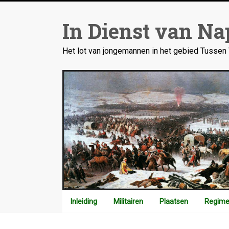
Ga
naar
In Dienst van Na
inhoud
Het lot van jongemannen in het gebied Tusse
Inleiding
Militairen
Plaatsen
Regime