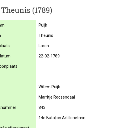
, Theunis (1789)
am
Puijk
m
Theunis
laats
Laren
datum
22-02-1789
oonplaats
Willem Puijk
Marritje Roosendaal
knummer
843
14e Bataljon Artillerietrein