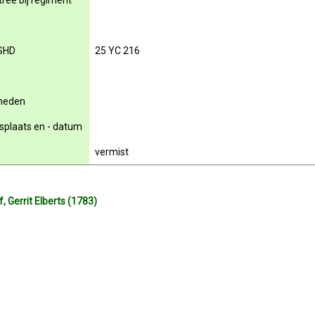
rée bij regiment
SHD
25 YC 216
rheden
nsplaats en - datum
vermist
 Gerrit Elberts (1783)