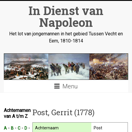
Ga
In Dienst van
naar
inhoud
Napoleon
Het lot van jongemannen in het gebied Tussen Vecht en
Eem, 1810-1814
Menu
Post, Gerrit (1778)
Achternamen
van A t/m Z
-
-
-
-
Achternaam
Post
A
B
C
D