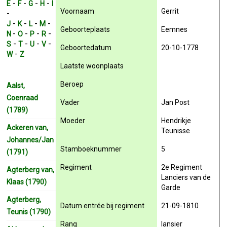
-
-
-
-
E
F
G
H
I
Voornaam
Gerrit
-
-
-
-
-
J
K
L
M
Geboorteplaats
Eemnes
-
-
-
-
N
O
P
R
-
-
-
-
S
T
U
V
Geboortedatum
20-10-1778
-
W
Z
Laatste woonplaats
Beroep
Aalst,
Coenraad
Vader
Jan Post
(1789)
Moeder
Hendrikje
Ackeren van,
Teunisse
Johannes/Jan
Stamboeknummer
5
(1791)
Regiment
2e Regiment
Agterberg van,
Lanciers van de
Klaas (1790)
Garde
Agterberg,
Datum entrée bij regiment
21-09-1810
Teunis (1790)
Rang
lansier