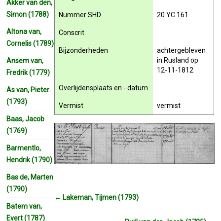
Akker van den,
Simon (1788)
Nummer SHD
20 YC 161
Altona van,
Conscrit
Cornelis (1789)
Bijzonderheden
achtergebleven
in Rusland op
Ansem van,
12-11-1812
Fredrik (1779)
Overlijdensplaats en - datum
As van, Pieter
(1793)
Vermist
vermist
Baas, Jacob
(1769)
Barmentlo,
Hendrik (1790)
Bas de, Marten
(1790)
←
Lakeman, Tijmen (1793)
Batem van,
Evert (1787)