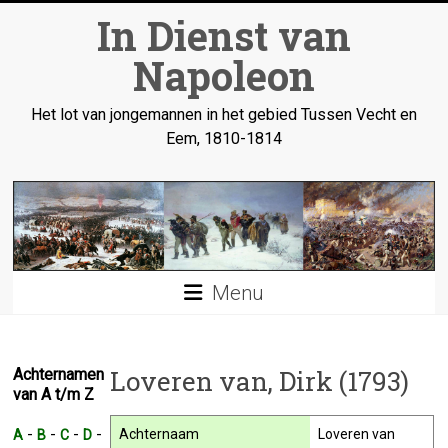
Ga
In Dienst van
naar
inhoud
Napoleon
Het lot van jongemannen in het gebied Tussen Vecht en
Eem, 1810-1814
Menu
Loveren van, Dirk (1793)
Achternamen
van A t/m Z
-
-
-
-
Achternaam
Loveren van
A
B
C
D