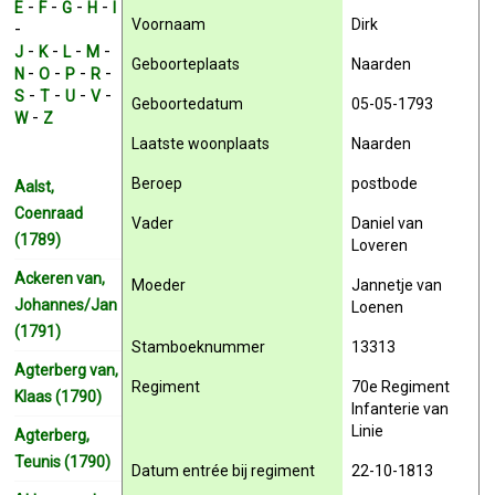
-
-
-
-
E
F
G
H
I
Voornaam
Dirk
-
-
-
-
-
J
K
L
M
Geboorteplaats
Naarden
-
-
-
-
N
O
P
R
-
-
-
-
S
T
U
V
Geboortedatum
05-05-1793
-
W
Z
Laatste woonplaats
Naarden
Beroep
postbode
Aalst,
Coenraad
Vader
Daniel van
(1789)
Loveren
Ackeren van,
Moeder
Jannetje van
Johannes/Jan
Loenen
(1791)
Stamboeknummer
13313
Agterberg van,
Regiment
70e Regiment
Klaas (1790)
Infanterie van
Linie
Agterberg,
Teunis (1790)
Datum entrée bij regiment
22-10-1813