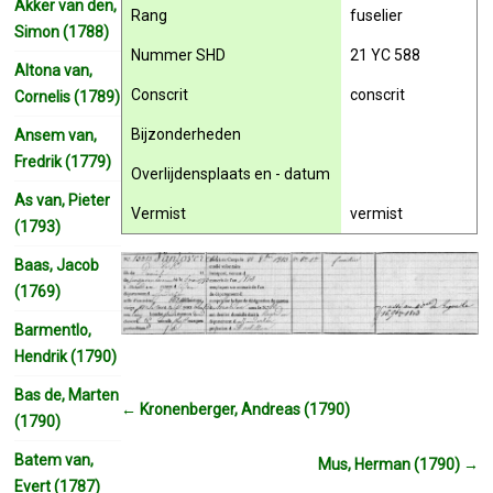
Akker van den,
Rang
fuselier
Simon (1788)
Nummer SHD
21 YC 588
Altona van,
Conscrit
conscrit
Cornelis (1789)
Bijzonderheden
Ansem van,
Fredrik (1779)
Overlijdensplaats en - datum
As van, Pieter
Vermist
vermist
(1793)
Baas, Jacob
(1769)
Barmentlo,
Hendrik (1790)
Bas de, Marten
←
Kronenberger, Andreas (1790)
(1790)
Batem van,
Mus, Herman (1790)
→
Evert (1787)