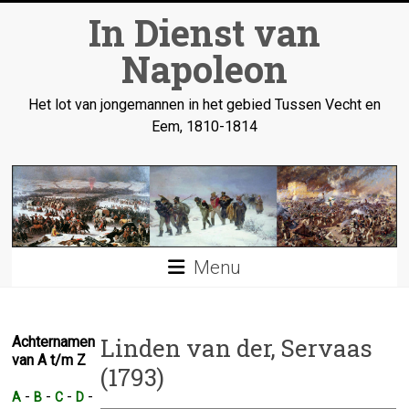
Ga
In Dienst van
naar
inhoud
Napoleon
Het lot van jongemannen in het gebied Tussen Vecht en
Eem, 1810-1814
Menu
Linden van der, Servaas
Achternamen
van A t/m Z
(1793)
-
-
-
-
A
B
C
D