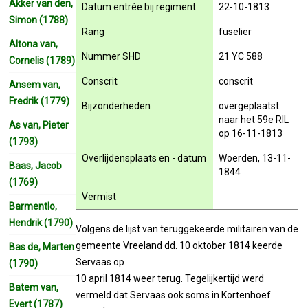
Akker van den,
Datum entrée bij regiment
22-10-1813
Simon (1788)
Rang
fuselier
Altona van,
Nummer SHD
21 YC 588
Cornelis (1789)
Conscrit
conscrit
Ansem van,
Fredrik (1779)
Bijzonderheden
overgeplaatst
naar het 59e RIL
As van, Pieter
op 16-11-1813
(1793)
Overlijdensplaats en - datum
Woerden, 13-11-
Baas, Jacob
1844
(1769)
Vermist
Barmentlo,
Hendrik (1790)
Volgens de lijst van teruggekeerde militairen van de
gemeente Vreeland dd. 10 oktober 1814 keerde
Bas de, Marten
Servaas op
(1790)
10 april 1814 weer terug. Tegelijkertijd werd
Batem van,
vermeld dat Servaas ook soms in Kortenhoef
Evert (1787)