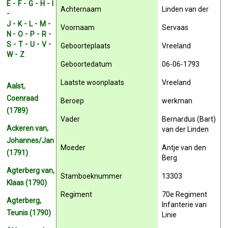
-
-
-
-
E
F
G
H
I
Achternaam
Linden van der
-
-
-
-
-
J
K
L
M
Voornaam
Servaas
-
-
-
-
N
O
P
R
-
-
-
-
S
T
U
V
Geboorteplaats
Vreeland
-
W
Z
Geboortedatum
06-06-1793
Laatste woonplaats
Vreeland
Aalst,
Coenraad
Beroep
werkman
(1789)
Vader
Bernardus (Bart)
Ackeren van,
van der Linden
Johannes/Jan
Moeder
Antje van den
(1791)
Berg
Agterberg van,
Stamboeknummer
13303
Klaas (1790)
Regiment
70e Regiment
Agterberg,
Infanterie van
Teunis (1790)
Linie