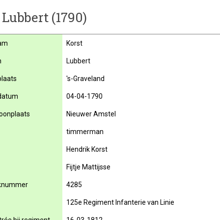
 Lubbert (1790)
am
Korst
m
Lubbert
laats
's-Graveland
datum
04-04-1790
oonplaats
Nieuwer Amstel
timmerman
Hendrik Korst
Fijtje Mattijsse
knummer
4285
125e Regiment Infanterie van Linie