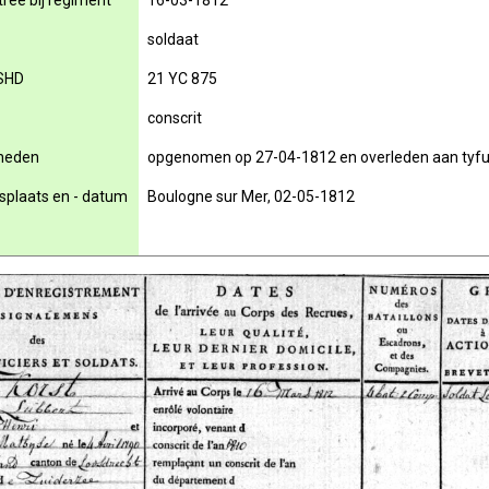
rée bij regiment
16-03-1812
soldaat
SHD
21 YC 875
conscrit
rheden
opgenomen op 27-04-1812 en overleden aan tyfus
nsplaats en - datum
Boulogne sur Mer, 02-05-1812