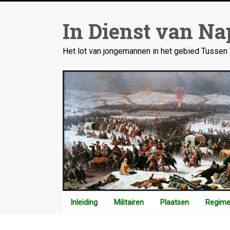
Ga
naar
In Dienst van Na
inhoud
Het lot van jongemannen in het gebied Tusse
Inleiding
Militairen
Plaatsen
Regime