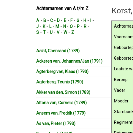
Korst,
Achternamen van A t/m Z
-
-
-
-
-
-
-
-
-
A
B
C
D
E
F
G
H
I
-
-
-
-
-
-
-
-
Achterna
J
K
L
M
N
O
P
R
-
-
-
-
-
S
T
U
V
W
Z
Voornaa
Geboortep
Aalst, Coenraad (1789)
Geboorte
Ackeren van, Johannes/Jan (1791)
Laatste w
Agterberg van, Klaas (1790)
Beroep
Agterberg, Teunis (1790)
Vader
Akker van den, Simon (1788)
Moeder
Altona van, Cornelis (1789)
Stamboe
Ansem van, Fredrik (1779)
Regiment
As van, Pieter (1793)