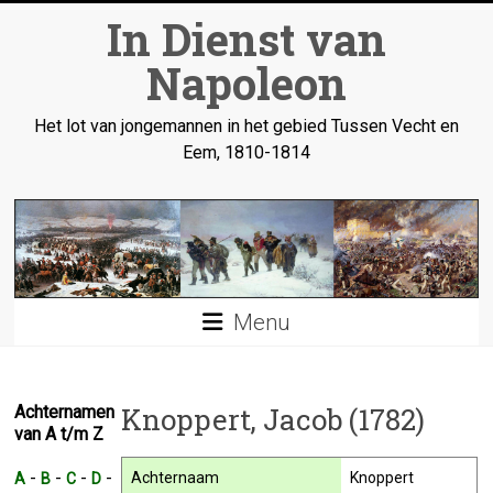
Ga
In Dienst van
naar
inhoud
Napoleon
Het lot van jongemannen in het gebied Tussen Vecht en
Eem, 1810-1814
Menu
Knoppert, Jacob (1782)
Achternamen
van A t/m Z
-
-
-
-
Achternaam
Knoppert
A
B
C
D