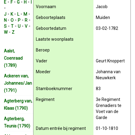
-
-
-
-
E
F
G
H
I
Voornaam
Jacob
-
-
-
-
-
J
K
L
M
Geboorteplaats
Muiden
-
-
-
-
N
O
P
R
-
-
-
-
S
T
U
V
Geboortedatum
03-02-1782
-
W
Z
Laatste woonplaats
Beroep
Aalst,
Coenraad
Vader
Geurt Knoppert
(1789)
Moeder
Johanna van
Ackeren van,
Nieuwkerk
Johannes/Jan
Stamboeknummer
83
(1791)
Regiment
3e Regiment
Agterberg van,
Grenadiers te
Klaas (1790)
Voet van de
Garde
Agterberg,
Teunis (1790)
Datum entrée bij regiment
01-10-1810