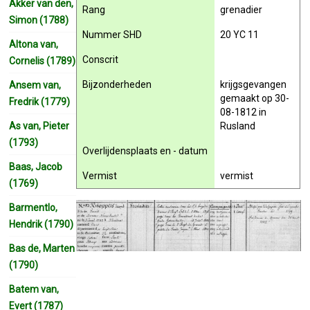
Akker van den,
Rang
grenadier
Simon (1788)
Nummer SHD
20 YC 11
Altona van,
Conscrit
Cornelis (1789)
Bijzonderheden
krijgsgevangen
Ansem van,
gemaakt op 30-
Fredrik (1779)
08-1812 in
As van, Pieter
Rusland
(1793)
Overlijdensplaats en - datum
Baas, Jacob
Vermist
vermist
(1769)
Barmentlo,
Hendrik (1790)
Bas de, Marten
(1790)
Batem van,
Evert (1787)