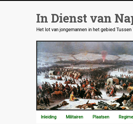
Ga
naar
In Dienst van Na
inhoud
Het lot van jongemannen in het gebied Tusse
Inleiding
Militairen
Plaatsen
Regime