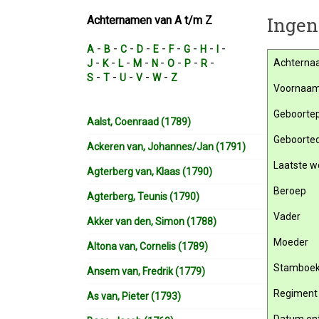
Ingen
Achternamen van A t/m Z
-
-
-
-
-
-
-
-
-
A
B
C
D
E
F
G
H
I
-
-
-
-
-
-
-
-
Achterna
J
K
L
M
N
O
P
R
-
-
-
-
-
S
T
U
V
W
Z
Voornaa
Geboortep
Aalst, Coenraad (1789)
Geboorte
Ackeren van, Johannes/Jan (1791)
Laatste w
Agterberg van, Klaas (1790)
Beroep
Agterberg, Teunis (1790)
Vader
Akker van den, Simon (1788)
Moeder
Altona van, Cornelis (1789)
Stamboe
Ansem van, Fredrik (1779)
Regiment
As van, Pieter (1793)