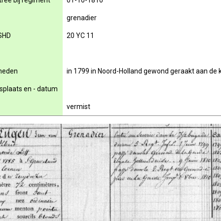
rée bij regiment
01-10-1810
grenadier
SHD
20 YC 11
rheden
in 1799 in Noord-Holland gewond geraakt aan de
nsplaats en - datum
vermist