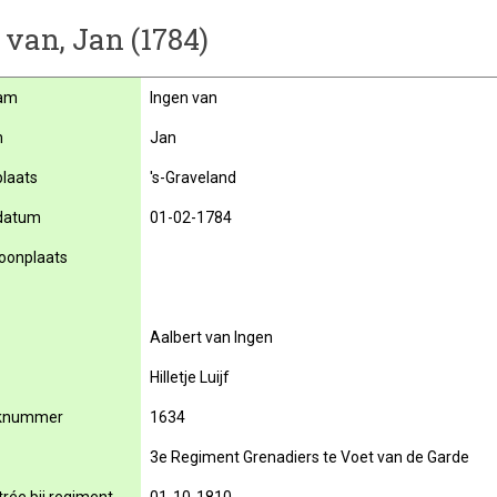
 van, Jan (1784)
am
Ingen van
m
Jan
laats
's-Graveland
datum
01-02-1784
oonplaats
Aalbert van Ingen
Hilletje Luijf
knummer
1634
3e Regiment Grenadiers te Voet van de Garde