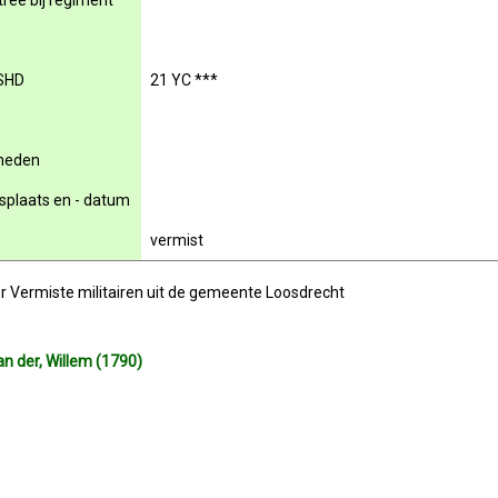
rée bij regiment
SHD
21 YC ***
rheden
nsplaats en - datum
vermist
r Vermiste militairen uit de gemeente Loosdrecht
n der, Willem (1790)