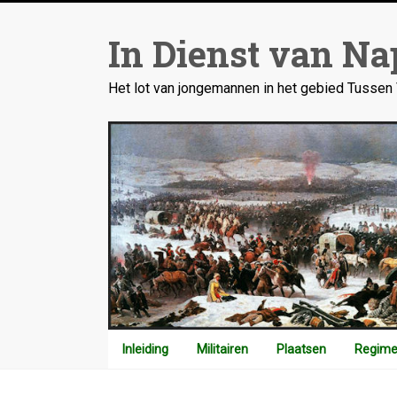
Ga
naar
In Dienst van Na
inhoud
Het lot van jongemannen in het gebied Tusse
Inleiding
Militairen
Plaatsen
Regime