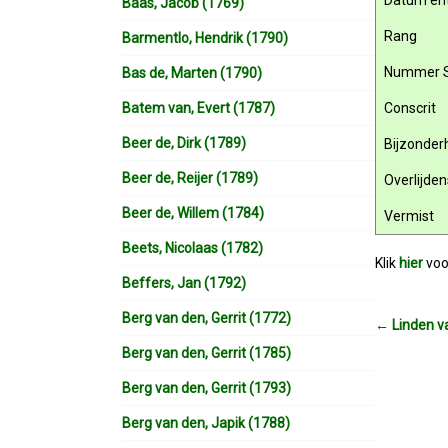
Datum ent
Baas, Jacob (1769)
Rang
Barmentlo, Hendrik (1790)
Nummer 
Bas de, Marten (1790)
Batem van, Evert (1787)
Conscrit
Beer de, Dirk (1789)
Bijzonde
Beer de, Reijer (1789)
Overlijde
Beer de, Willem (1784)
Vermist
Beets, Nicolaas (1782)
Klik
hier
voo
Beffers, Jan (1792)
Berg van den, Gerrit (1772)
←
Linden va
Berg van den, Gerrit (1785)
Berg van den, Gerrit (1793)
Berg van den, Japik (1788)