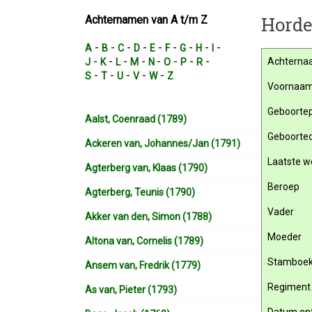
Horde
Achternamen van A t/m Z
-
-
-
-
-
-
-
-
-
A
B
C
D
E
F
G
H
I
-
-
-
-
-
-
-
-
Achterna
J
K
L
M
N
O
P
R
-
-
-
-
-
S
T
U
V
W
Z
Voornaa
Geboortep
Aalst, Coenraad (1789)
Geboorte
Ackeren van, Johannes/Jan (1791)
Laatste w
Agterberg van, Klaas (1790)
Beroep
Agterberg, Teunis (1790)
Vader
Akker van den, Simon (1788)
Moeder
Altona van, Cornelis (1789)
Stamboe
Ansem van, Fredrik (1779)
Regiment
As van, Pieter (1793)