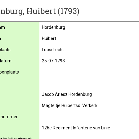
nburg, Huibert (1793)
am
Hordenburg
m
Huibert
laats
Loosdrecht
datum
25-07-1793
oonplaats
Jacob Ariesz Hordenburg
Magteltje Huibertsd. Verkerk
knummer
126e Regiment Infanterie van Linie