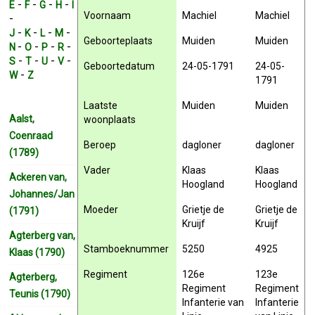
-
-
-
-
E
F
G
H
I
Voornaam
Machiel
Machiel
-
-
-
-
-
J
K
L
M
Geboorteplaats
Muiden
Muiden
-
-
-
-
N
O
P
R
-
-
-
-
S
T
U
V
Geboortedatum
24-05-1791
24-05-
-
W
Z
1791
Laatste
Muiden
Muiden
Aalst,
woonplaats
Coenraad
Beroep
dagloner
dagloner
(1789)
Vader
Klaas
Klaas
Ackeren van,
Hoogland
Hoogland
Johannes/Jan
Moeder
Grietje de
Grietje de
(1791)
Kruijf
Kruijf
Agterberg van,
Stamboeknummer
5250
4925
Klaas (1790)
Regiment
126e
123e
Agterberg,
Regiment
Regiment
Teunis (1790)
Infanterie van
Infanterie