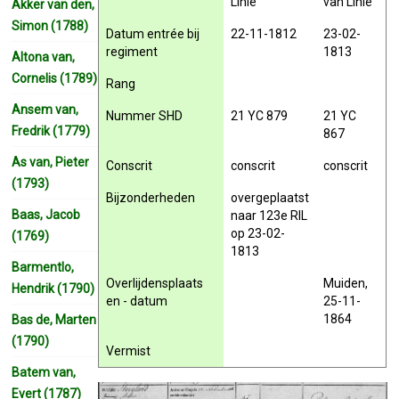
Linie
van Linie
Akker van den,
Simon (1788)
Datum entrée bij
22-11-1812
23-02-
regiment
1813
Altona van,
Cornelis (1789)
Rang
Ansem van,
Nummer SHD
21 YC 879
21 YC
Fredrik (1779)
867
As van, Pieter
Conscrit
conscrit
conscrit
(1793)
Bijzonderheden
overgeplaatst
Baas, Jacob
naar 123e RIL
op 23-02-
(1769)
1813
Barmentlo,
Overlijdensplaats
Muiden,
Hendrik (1790)
en - datum
25-11-
1864
Bas de, Marten
(1790)
Vermist
Batem van,
Evert (1787)