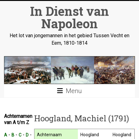
Ga
In Dienst van
naar
inhoud
Napoleon
Het lot van jongemannen in het gebied Tussen Vecht en
Eem, 1810-1814
Menu
Hoogland, Machiel (1791)
Achternamen
van A t/m Z
-
-
-
-
Achternaam
Hoogland
Hoogland
A
B
C
D