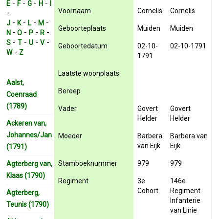
-
-
-
-
E
F
G
H
I
Voornaam
Cornelis
Cornelis
-
-
-
-
-
J
K
L
M
Geboorteplaats
Muiden
Muiden
-
-
-
-
N
O
P
R
-
-
-
-
S
T
U
V
Geboortedatum
02-10-
02-10-1791
-
W
Z
1791
Laatste woonplaats
Aalst,
Beroep
Coenraad
(1789)
Vader
Govert
Govert
Helder
Helder
Ackeren van,
Johannes/Jan
Moeder
Barbera
Barbera van
van Eijk
Eijk
(1791)
Stamboeknummer
979
979
Agterberg van,
Klaas (1790)
Regiment
3e
146e
Cohort
Regiment
Agterberg,
Infanterie
Teunis (1790)
van Linie