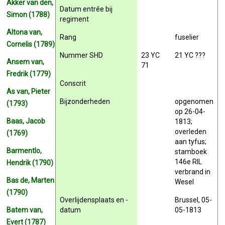
Akker van den,
Datum entrée bij
Simon (1788)
regiment
Altona van,
Rang
fuselier
Cornelis (1789)
Nummer SHD
23 YC
21 YC ???
Ansem van,
71
Fredrik (1779)
Conscrit
As van, Pieter
Bijzonderheden
opgenomen
(1793)
op 26-04-
Baas, Jacob
1813;
overleden
(1769)
aan tyfus;
Barmentlo,
stamboek
146e RIL
Hendrik (1790)
verbrand in
Bas de, Marten
Wesel
(1790)
Overlijdensplaats en -
Brussel, 05-
Batem van,
datum
05-1813
Evert (1787)