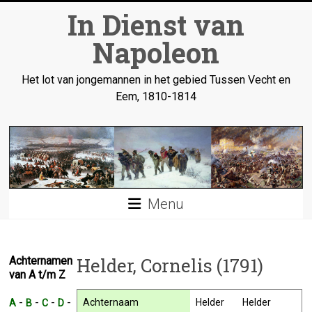
Ga
In Dienst van
naar
inhoud
Napoleon
Het lot van jongemannen in het gebied Tussen Vecht en
Eem, 1810-1814
Menu
Helder, Cornelis (1791)
Achternamen
van A t/m Z
-
-
-
-
Achternaam
Helder
Helder
A
B
C
D