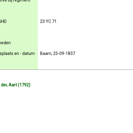
rée bij regiment
SHD
23 YC 71
rheden
nsplaats en - datum
Baarn, 25-09-1837
der, Aart (1792)