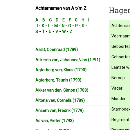
Hagen
Achternamen van A t/m Z
-
-
-
-
-
-
-
-
-
A
B
C
D
E
F
G
H
I
-
-
-
-
-
-
-
-
Achterna
J
K
L
M
N
O
P
R
-
-
-
-
-
S
T
U
V
W
Z
Voornaa
Geboortep
Aalst, Coenraad (1789)
Geboorte
Ackeren van, Johannes/Jan (1791)
Laatste w
Agterberg van, Klaas (1790)
Beroep
Agterberg, Teunis (1790)
Vader
Akker van den, Simon (1788)
Moeder
Altona van, Cornelis (1789)
Stamboe
Ansem van, Fredrik (1779)
Regiment
As van, Pieter (1793)