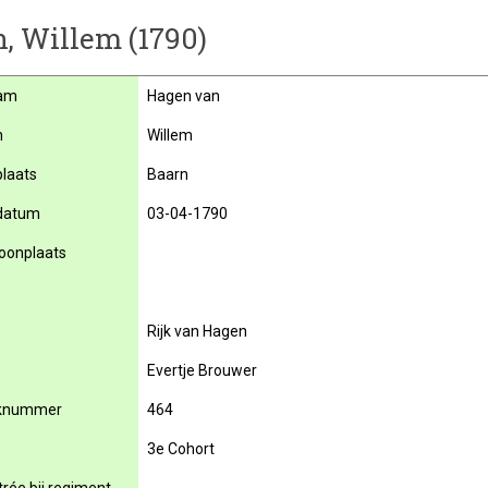
, Willem (1790)
am
Hagen van
m
Willem
laats
Baarn
datum
03-04-1790
oonplaats
Rijk van Hagen
Evertje Brouwer
knummer
464
3e Cohort