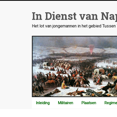
Ga
naar
In Dienst van Na
inhoud
Het lot van jongemannen in het gebied Tusse
Inleiding
Militairen
Plaatsen
Regime