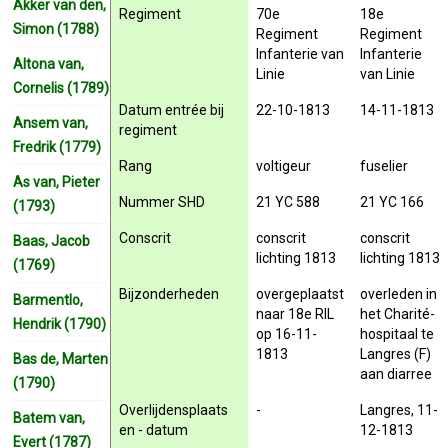
Akker van den,
Regiment
70e
18e
Simon (1788)
Regiment
Regiment
Infanterie van
Infanterie
Altona van,
Linie
van Linie
Cornelis (1789)
Datum entrée bij
22-10-1813
14-11-1813
Ansem van,
regiment
Fredrik (1779)
Rang
voltigeur
fuselier
As van, Pieter
Nummer SHD
21 YC 588
21 YC 166
(1793)
Conscrit
conscrit
conscrit
Baas, Jacob
lichting 1813
lichting 1813
(1769)
Bijzonderheden
overgeplaatst
overleden in
Barmentlo,
naar 18e RIL
het Charité-
Hendrik (1790)
op 16-11-
hospitaal te
1813
Langres (F)
Bas de, Marten
aan diarree
(1790)
Overlijdensplaats
-
Langres, 11-
Batem van,
en - datum
12-1813
Evert (1787)