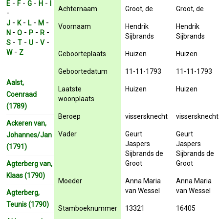
-
-
-
-
E
F
G
H
I
Achternaam
Groot, de
Groot, de
-
-
-
-
-
J
K
L
M
Voornaam
Hendrik
Hendrik
-
-
-
-
N
O
P
R
Sijbrands
Sijbrands
-
-
-
-
S
T
U
V
-
W
Z
Geboorteplaats
Huizen
Huizen
Geboortedatum
11-11-1793
11-11-1793
Aalst,
Laatste
Huizen
Huizen
Coenraad
woonplaats
(1789)
Beroep
vissersknecht
vissersknecht
Ackeren van,
Vader
Geurt
Geurt
Johannes/Jan
Jaspers
Jaspers
(1791)
Sijbrands de
Sijbrands de
Groot
Groot
Agterberg van,
Klaas (1790)
Moeder
Anna Maria
Anna Maria
van Wessel
van Wessel
Agterberg,
Teunis (1790)
Stamboeknummer
13321
16405