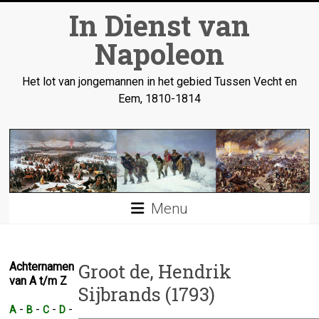
Ga
In Dienst van
naar
inhoud
Napoleon
Het lot van jongemannen in het gebied Tussen Vecht en
Eem, 1810-1814
Menu
Groot de, Hendrik
Achternamen
van A t/m Z
Sijbrands (1793)
-
-
-
-
A
B
C
D