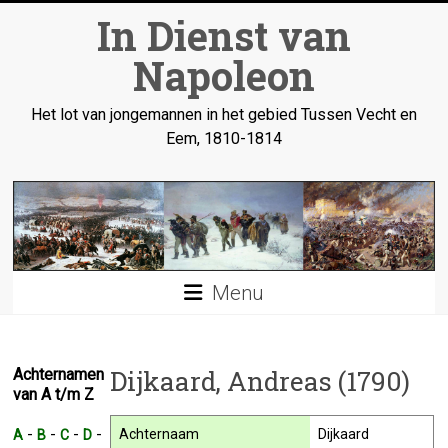
Ga
In Dienst van
naar
inhoud
Napoleon
Het lot van jongemannen in het gebied Tussen Vecht en
Eem, 1810-1814
Menu
Dijkaard, Andreas (1790)
Achternamen
van A t/m Z
-
-
-
-
Achternaam
Dijkaard
A
B
C
D