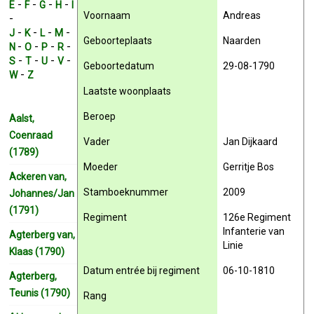
-
-
-
-
E
F
G
H
I
Voornaam
Andreas
-
-
-
-
-
J
K
L
M
Geboorteplaats
Naarden
-
-
-
-
N
O
P
R
-
-
-
-
S
T
U
V
Geboortedatum
29-08-1790
-
W
Z
Laatste woonplaats
Beroep
Aalst,
Coenraad
Vader
Jan Dijkaard
(1789)
Moeder
Gerritje Bos
Ackeren van,
Stamboeknummer
2009
Johannes/Jan
(1791)
Regiment
126e Regiment
Infanterie van
Agterberg van,
Linie
Klaas (1790)
Datum entrée bij regiment
06-10-1810
Agterberg,
Teunis (1790)
Rang