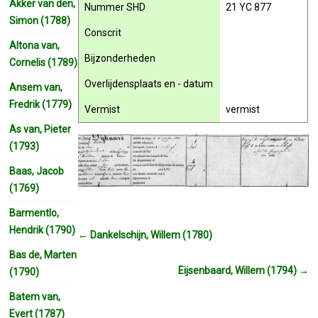
Akker van den,
Nummer SHD
21 YC 877
Simon (1788)
Conscrit
Altona van,
Bijzonderheden
Cornelis (1789)
Overlijdensplaats en - datum
Ansem van,
Fredrik (1779)
Vermist
vermist
As van, Pieter
(1793)
Baas, Jacob
(1769)
Barmentlo,
Hendrik (1790)
←
Dankelschijn, Willem (1780)
Bas de, Marten
Eijsenbaard, Willem (1794)
→
(1790)
Batem van,
Evert (1787)