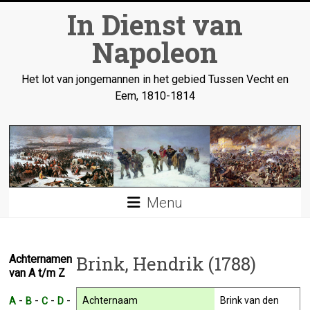
Ga
In Dienst van
naar
inhoud
Napoleon
Het lot van jongemannen in het gebied Tussen Vecht en
Eem, 1810-1814
Menu
Brink, Hendrik (1788)
Achternamen
van A t/m Z
-
-
-
-
Achternaam
Brink van den
A
B
C
D