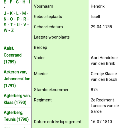
-
-
-
-
E
F
G
H
I
Voornaam
Hendrik
-
-
-
-
-
J
K
L
M
Geboorteplaats
Isselt
-
-
-
-
N
O
P
R
-
-
-
-
S
T
U
V
Geboortedatum
29-04-1788
-
W
Z
Laatste woonplaats
Beroep
Aalst,
Coenraad
Vader
Aart Hendrikse
(1789)
van den Brink
Ackeren van,
Moeder
Gerritje Klaase
Johannes/Jan
van den Bosch
(1791)
Stamboeknummer
875
Agterberg van,
Regiment
2e Regiment
Klaas (1790)
Lansiers van de
Garde
Agterberg,
Teunis (1790)
Datum entrée bij regiment
16-07-1810