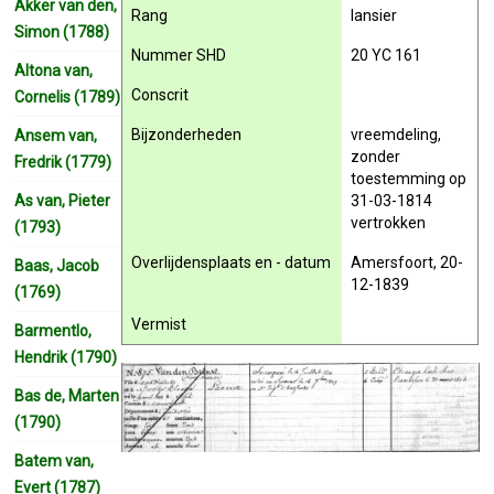
Akker van den,
Rang
lansier
Simon (1788)
Nummer SHD
20 YC 161
Altona van,
Conscrit
Cornelis (1789)
Bijzonderheden
vreemdeling,
Ansem van,
zonder
Fredrik (1779)
toestemming op
As van, Pieter
31-03-1814
vertrokken
(1793)
Overlijdensplaats en - datum
Amersfoort, 20-
Baas, Jacob
12-1839
(1769)
Vermist
Barmentlo,
Hendrik (1790)
Bas de, Marten
(1790)
Batem van,
Evert (1787)