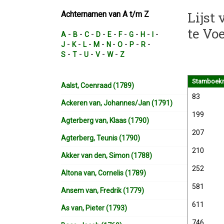
Lijst
Achternamen van A t/m Z
te Vo
-
-
-
-
-
-
-
-
-
A
B
C
D
E
F
G
H
I
-
-
-
-
-
-
-
-
J
K
L
M
N
O
P
R
-
-
-
-
-
S
T
U
V
W
Z
Stamboekn
Aalst, Coenraad (1789)
83
Ackeren van, Johannes/Jan (1791)
199
Agterberg van, Klaas (1790)
207
Agterberg, Teunis (1790)
210
Akker van den, Simon (1788)
252
Altona van, Cornelis (1789)
581
Ansem van, Fredrik (1779)
611
As van, Pieter (1793)
746