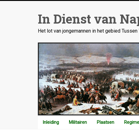
Ga
naar
In Dienst van Na
inhoud
Het lot van jongemannen in het gebied Tusse
Inleiding
Militairen
Plaatsen
Regime