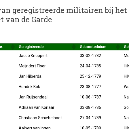
 van geregistreerde militairen bij he
et van de Garde
r.
Geregistreerde
Geboortedatum
Ge
Jacob Knoppert
03-02-1782
Mu
Meijndert Floor
24-04-1785
Hi
Jan Hilberda
25-12-1779
Hi
Hendrik Kok
23-08-1777
We
Jan Ruijsendaal
10-06-1787
Na
Adriaan van Korlaar
03-08-1786
So
Christiaan Schiebelhoet
27-04-1789
Na
Aalbert van Ingen
10-05-1789
Hi