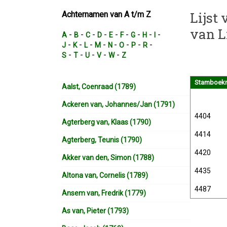
Lijst
Achternamen van A t/m Z
van L
-
-
-
-
-
-
-
-
-
A
B
C
D
E
F
G
H
I
-
-
-
-
-
-
-
-
J
K
L
M
N
O
P
R
-
-
-
-
-
S
T
U
V
W
Z
Stamboekn
Aalst, Coenraad (1789)
Ackeren van, Johannes/Jan (1791)
4404
Agterberg van, Klaas (1790)
4414
Agterberg, Teunis (1790)
4420
Akker van den, Simon (1788)
4435
Altona van, Cornelis (1789)
4487
Ansem van, Fredrik (1779)
As van, Pieter (1793)