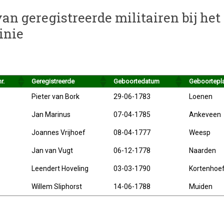
 van geregistreerde militairen bij he
inie
r.
Geregistreerde
Geboortedatum
Geboortepl
Pieter van Bork
29-06-1783
Loenen
Jan Marinus
07-04-1785
Ankeveen
Joannes Vrijhoef
08-04-1777
Weesp
Jan van Vugt
06-12-1778
Naarden
Leendert Hoveling
03-03-1790
Kortenhoe
Willem Sliphorst
14-06-1788
Muiden