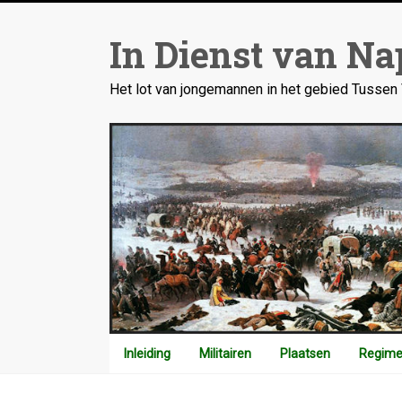
Ga
naar
In Dienst van Na
inhoud
Het lot van jongemannen in het gebied Tusse
Inleiding
Militairen
Plaatsen
Regime