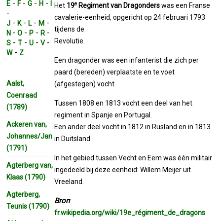
-
-
-
-
E
F
G
H
I
e
Het
19
Regiment van Dragonders
was een Franse
-
cavalerie-eenheid,
opgericht op 24 februari 1793
-
-
-
-
J
K
L
M
tijdens de
-
-
-
-
N
O
P
R
Revolutie.
-
-
-
-
S
T
U
V
-
W
Z
Een dragonder was een infanterist die zich per
paard (bereden) verplaatste en te voet
Aalst,
(afgestegen) vocht.
Coenraad
Tussen 1808 en 1813 vocht een deel van het
(1789)
regiment in Spanje en Portugal.
Ackeren van,
Een ander deel vocht in 1812 in Rusland en in 1813
Johannes/Jan
in Duitsland.
(1791)
In het gebied tussen Vecht en Eem was één militair
Agterberg van,
ingedeeld bij deze eenheid: Willem Meijer uit
Klaas (1790)
Vreeland.
Agterberg,
Bron
:
Teunis (1790)
fr.wikipedia.org/wiki/19e_régiment_de_dragons