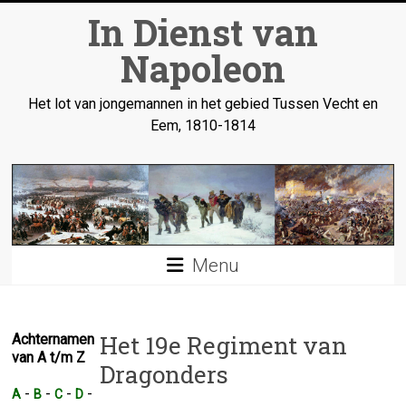
Ga
In Dienst van
naar
inhoud
Napoleon
Het lot van jongemannen in het gebied Tussen Vecht en
Eem, 1810-1814
Menu
Het 19e Regiment van
Achternamen
van A t/m Z
Dragonders
-
-
-
-
A
B
C
D